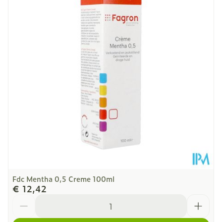
Diepte
38 mm
Hoeveelheid
100
Verpakking
Kamertemperatuur (15°C -
Behoud
25°C)
Fdc Mentha 0,5 Creme 100ml
€ 12,42
Aantal