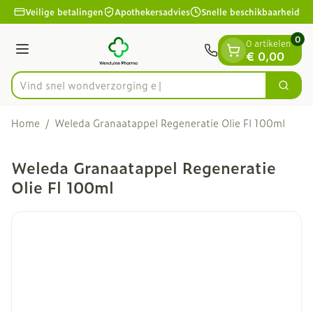
Dia 1 van 1
Ga naar de inhoud
Veilige betalingen
Apothekersadvies
Snelle beschikbaarheid
0
0 artikelen
Menu
€ 0,00
Vind snel wondverz
Zoek
Product, merk, categorie...
Home
/
Weleda Granaatappel Regeneratie Olie Fl 100ml
Weleda Granaatappel Regeneratie
Olie Fl 100ml