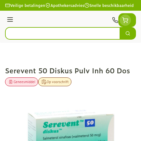
Ga naar de inhoud
Veilige betalingen
Apothekersadvies
Snelle beschikbaarheid
Menu
Zoek
Product, merk, categorie...
Serevent 50 Diskus Pulv Inh 60 Dos
Geneesmiddel
Op voorschrift