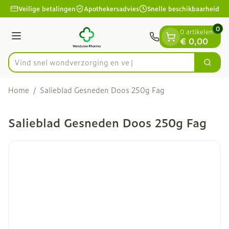
Dia 1 van 1
Ga naar de inhoud
Veilige betalingen
Apothekersadvies
Snelle beschikbaarheid
0
0 artikelen
Menu
€ 0,00
Vind snel wondverzorgin
Zoek
Product, merk, categorie...
Home
/
Salieblad Gesneden Doos 250g Fag
Salieblad Gesneden Doos 250g Fag