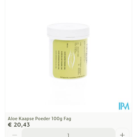
Diepte
195 mm
Hoeveelheid
250
Verpakking
Kamertemperatuur (15°C -
Behoud
25°C)
Aloe Kaapse Poeder 100g Fag
€ 20,43
Aantal