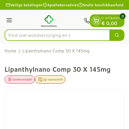
Dia 1 van 1
Ga naar de inhoud
Veilige betalingen
Apothekersadvies
Snelle beschikbaarheid
0
0 artikelen
Menu
€ 0,00
Vind snel wondverzor
Zoek
Product, merk, categorie...
Home
/
Lipanthylnano Comp 30 X 145mg
Lipanthylnano Comp 30 X 145mg
Geneesmiddel
Op voorschrift