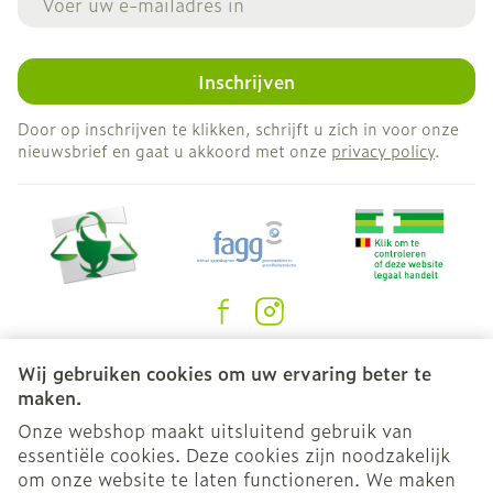
bloedtesten)
haarverlies
Inschrijven
verhoging van "ureum", een stof door de nieren
uitgescheiden (aangetoond in bloedtesten)
Door op inschrijven te klikken, schrijft u zich in voor onze
verhoogde gevoeligheid van de huid aan
nieuwsbrief en gaat u akkoord met onze
privacy policy
.
zonlicht, zonnebanken en zonnelampen
Een lichte daling van de hemoglobine
(transport van zuurstof in het bloed) en van de
witte bloedcellen (aangetoond in bloedtesten)
ernstige spierbeschadiging
verwikkelingen van galstenen
Gevoel van uitputting (moeheid)
Juridische links
Wij gebruiken cookies om uw ervaring beter te
maken.
Onze webshop maakt uitsluitend gebruik van
essentiële cookies. Deze cookies zijn noodzakelijk
om onze website te laten functioneren. We maken