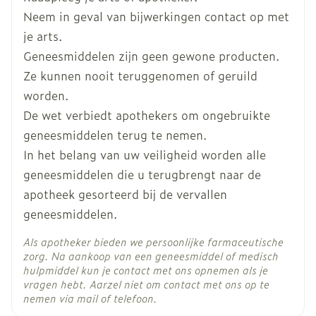
Hoeveelheid
30
Neem in geval van bijwerkingen contact op met
Verpakking
allergische reactie - de tekenen kunnen een
je arts.
zwelling van het gelaat, de lippen, de tong of
Geneesmiddelen zijn geen gewone producten.
een zwelling in de keel inhouden wat een
Actieve
fenofibraat (nanopartikels)
moeilijke ademhaling veroorzaakt
Ingrediënten
Ze kunnen nooit teruggenomen of geruild
gele verkleuring van de huid of het wit van de
worden.
ogen (geelzucht) of een verhoging van de
Kamertemperatuur (15°C -
De wet verbiedt apothekers om ongebruikte
leverenzymen kunnen tekenen zijn van een
Behoud
25°C)
geneesmiddelen terug te nemen.
leverontsteking (hepatitis).
In het belang van uw veiligheid worden alle
geneesmiddelen die u terugbrengt naar de
Ernstige huiduitslag met roodheid, vervelling
apotheek gesorteerd bij de vervallen
en zwelling die eruit ziet als een brandwonde
Longproblemen op lange termijn
geneesmiddelen.
Als apotheker bieden we persoonlijke farmaceutische
zorg. Na aankoop van een geneesmiddel of medisch
hulpmiddel kun je contact met ons opnemen als je
vragen hebt. Aarzel niet om contact met ons op te
nemen via mail of telefoon.