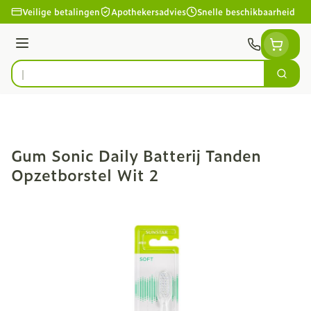
Ga naar de inhoud
Veilige betalingen
Apothekersadvies
Snelle beschikbaarheid
Menu
Zoek
Product, merk, categorie...
Gum Sonic Daily Batterij Tanden
Opzetborstel Wit 2