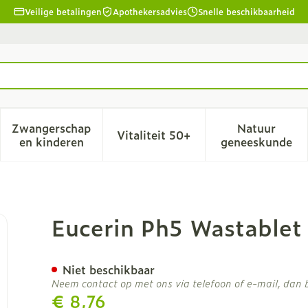
Veilige betalingen
Apothekersadvies
Snelle beschikbaarheid
Zwangerschap
Natuur
Vitaliteit 50+
id, verzorging en hygiëne categorie
menu voor Dieet, voeding en vitamines categorie
Toon submenu voor Zwangerschap en kinderen
Toon submenu voor Vitalitei
Toon sub
en kinderen
geneeskunde
/zeep 100g
Eucerin Ph5 Wastablet
Niet beschikbaar
Neem contact op met ons via telefoon of e-mail, dan
€ 8,76