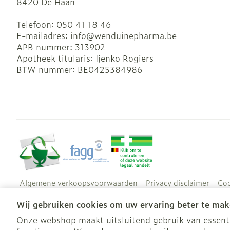
8420
De Haan
Telefoon:
050 41 18 46
E-mailadres:
info@
wenduinepharma.be
APB nummer:
313902
Apotheek titularis:
Ijenko Rogiers
BTW nummer:
BE0425384986
Algemene verkoopsvoorwaarden
Privacy disclaimer
Coo
Wij gebruiken cookies om uw ervaring beter te mak
Onze webshop maakt uitsluitend gebruik van essentië