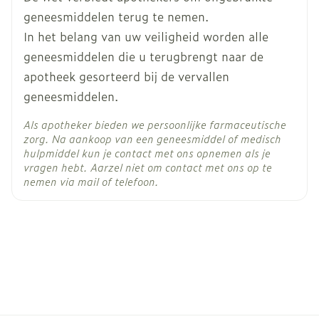
een verspreide uitslag met blaren en vervelling
erythromycine (een antibioticum voor de
geneesmiddelen terug te nemen.
behandeling van infecties)
van de huid, vooral rond de mond, de neus, de
paroxetine (een antidepressivum)
In het belang van uw veiligheid worden alle
ogen en de geslachtsdelen (Stevens-
terbinafine (voor de behandeling van
geneesmiddelen die u terugbrengt naar de
Johnsonsyndroom).
schimmelinfecties)
apotheek gesorteerd bij de vervallen
diclofenac (wordt gebruikt om pijn en
geneesmiddelen.
ontsteking te behandelen).
Als apotheker bieden we persoonlijke farmaceutische
zorg. Na aankoop van een geneesmiddel of medisch
hulpmiddel kun je contact met ons opnemen als je
impotentie (niet in staat zijn om een erectie te
vragen hebt. Aarzel niet om contact met ons op te
krijgen of te behouden)*,
nemen via mail of telefoon.
minder zin in seks (libidoverlies)*,
problemen met de ejaculatie, zoals een afname
van het spermavolume dat tijdens seksuele
betrekkingen wordt afgegeven *,
vergroting of gevoeligheid van de borsten
(gynaecomastie),
duizeligheid.