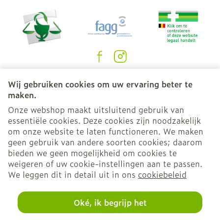
jeukende, verstopte of lopende neus (rhinitis),
huiduitslag, netelroos, jeuk,
haaruitval (meestal afkomstig van het lichaam)
of abnormale haargroei.
Juridische links
Wij gebruiken cookies om uw ervaring beter te
zwelling van de oogleden, het gezicht, de
maken.
lippen, armen of benen (angio-oedeem),
Onze webshop maakt uitsluitend gebruik van
flauwvallen.
essentiële cookies. Deze cookies zijn noodzakelijk
om onze website te laten functioneren. We maken
geen gebruik van andere soorten cookies; daarom
langdurige pijnlijke erectie van de penis
bieden we geen mogelijkheid om cookies te
(priapisme),
weigeren of uw cookie-instellingen aan te passen.
We leggen dit in detail uit in ons
cookiebeleid
ernstige huidreacties (Stevens-
Johnsonsyndroom).
Oké, ik begrijp het