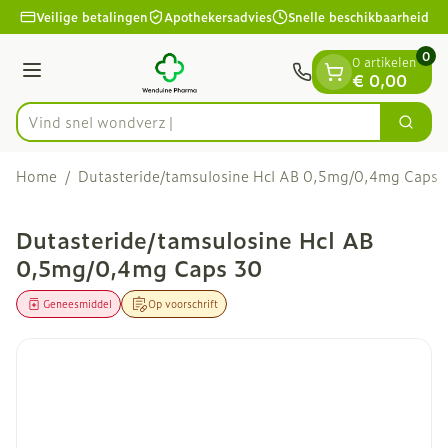
Dia 1 van 1
Ga naar de inhoud
Veilige betalingen
Apothekersadvies
Snelle beschikbaarheid
0
0 artikelen
Menu
€ 0,00
Vind snel
Zoek
Product, merk, categorie...
Home
/
Dutasteride/tamsulosine Hcl AB 0,5mg/0,4mg Caps 
Dutasteride/tamsulosine Hcl AB
0,5mg/0,4mg Caps 30
Geneesmiddel
Op voorschrift