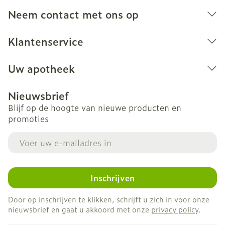
Neem contact met ons op
Klantenservice
Uw apotheek
hartfalen (het hart wordt minder efficiënt in het
Nieuwsbrief
rondpompen van het bloed door het lichaam. U
Blijf op de hoogte van nieuwe producten en
kunt dan last krijgen van kortademigheid,
promoties
extreme vermoeidheid en zwelling van enkels
en benen),
E-mail adres
lage bloeddruk wanneer men rechtstaat,
snelle hartslag (hartkloppingen),
Inschrijven
verstopping, diarree, braken, zich ziek voelen
(misselijkheid),
Door op inschrijven te klikken, schrijft u zich in voor onze
zwakte of krachteloosheid,
nieuwsbrief en gaat u akkoord met onze
privacy policy
.
hoofdpijn,