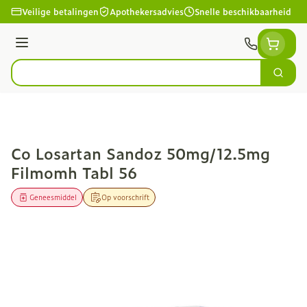
Ga naar de inhoud
Veilige betalingen
Apothekersadvies
Snelle beschikbaarheid
Menu
Zoek
Product, merk, categorie...
Co Losartan Sandoz 50mg/12.5mg
Filmomh Tabl 56
Geneesmiddel
Op voorschrift