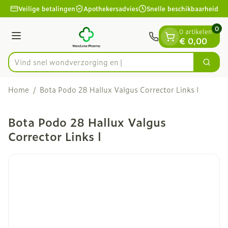
Dia 1 van 1
Ga naar de inhoud
Veilige betalingen
Apothekersadvies
Snelle beschikbaarheid
0
0 artikelen
Menu
€ 0,00
Vind snel wondverzo
Zoek
Product, merk, categorie...
Home
/
Bota Podo 28 Hallux Valgus Corrector Links l
Bota Podo 28 Hallux Valgus
Corrector Links l