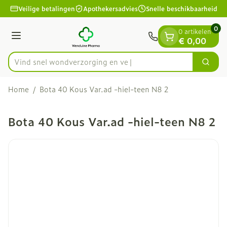
Dia 1 van 1
Ga naar de inhoud
Veilige betalingen
Apothekersadvies
Snelle beschikbaarheid
0
0 artikelen
Menu
€ 0,00
Vind snel wondverzorgi
Zoek
Product, merk, categorie...
Home
/
Bota 40 Kous Var.ad -hiel-teen N8 2
Bota 40 Kous Var.ad -hiel-teen N8 2