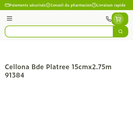
Aller au contenu
Paiements sécurisés
Conseil du pharmacien
Livraison rapide
Menu
Cherc
Rechercher
Cellona Bde Platree 15cmx2.75m
91384