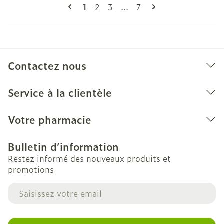
Pages
Vous lisez actuellement la page
Page
Page
Page
1
2
3
...
7
Contactez nous
Service à la clientèle
Votre pharmacie
Bulletin d’information
Restez informé des nouveaux produits et
promotions
Adresse mail