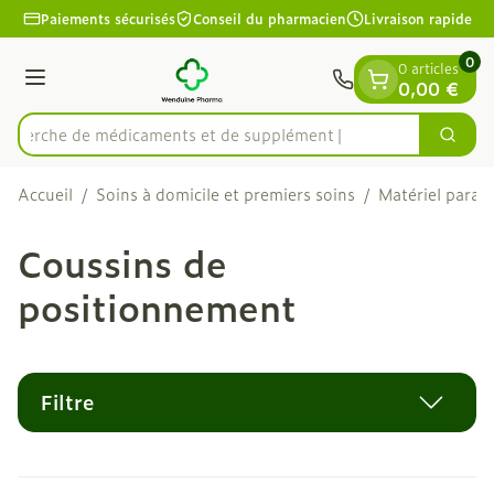
Diapositive 1 de 1
Aller au contenu
Paiements sécurisés
Conseil du pharmacien
Livraison rapide
0
0 articles
Menu
0,00 €
Recherche de médicamen
Cherc
Rechercher
Accueil
/
Soins à domicile et premiers soins
/
Matériel param
Coussins de
positionnement
Filtre