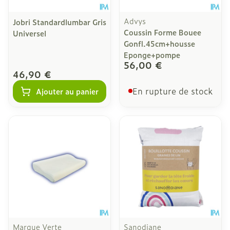
Advys
Jobri Standardlumbar Gris
Coussin Forme Bouee
Universel
Gonfl.45cm+housse
Eponge+pompe
56,00 €
46,90 €
En rupture de stock
Ajouter au panier
Marque Verte
Sanodiane