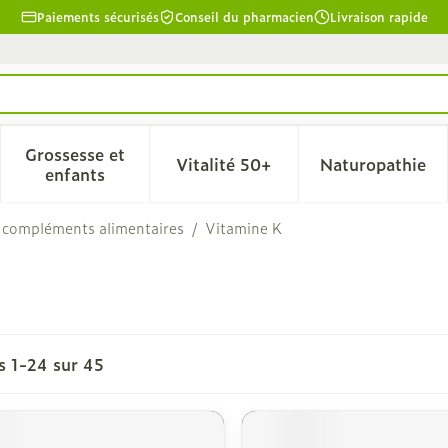
Paiements sécurisés
Conseil du pharmacien
Livraison rapide
Grossesse et
Vitalité 50+
Naturopathie
la catégorie Beauté, soins et hygiène
le sous-menu pour la catégorie Régime, alimentation & 
Afficher le sous-menu pour la catégorie Grosse
Afficher le sous-menu pour l
Afficher 
enfants
 compléments alimentaires
/
Vitamine K
es
1
-
24
sur
45