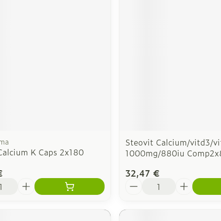
rma
Steovit Calcium/vitd3/vi
 Calcium K Caps 2x180
1000mg/880iu Comp2x
€
32,47 €
é
Quantité