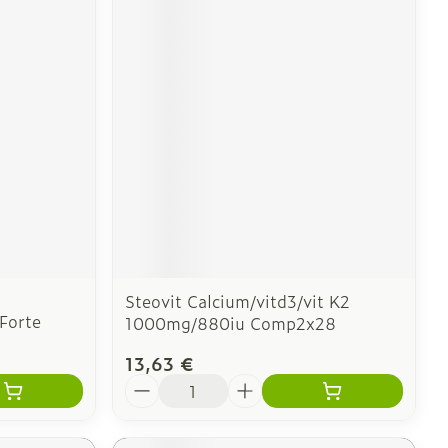
Steovit Calcium/vitd3/vit K2
Forte
1000mg/880iu Comp2x28
13,63 €
Quantité