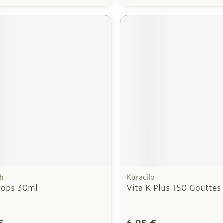
ch
Kuracilo
rops 30ml
Vita K Plus 150 Gouttes
€
6,95 €