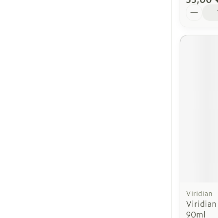
Quantit
Viridian
Viridian
90ml