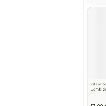
Vitaswit
Combid
33,00 