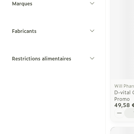
Marques
filter
Fabricants
filter
Restrictions alimentaires
filter
Will Pha
D-vital
Promo
49,58 
Quantit