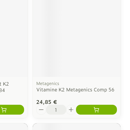
t K2
Metagenics
Vitamine K2 Metagenics Comp 56
84
24,85 €
Quantité