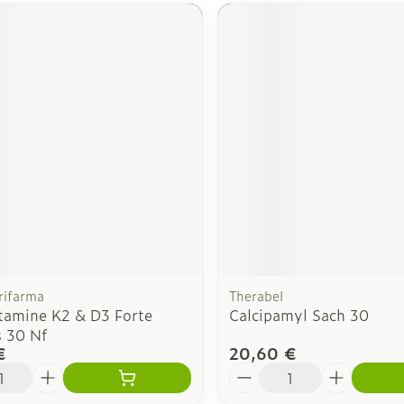
rifarma
Therabel
tamine K2 & D3 Forte
Calcipamyl Sach 30
s 30 Nf
€
20,60 €
é
Quantité