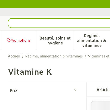
Aller au contenu
Rechercher
Régime,
Beauté, soins et
alimentation &
Promotions
Afficher le sous-menu pour 
Afficher 
hygiène
vitamines
Accueil
/
Régime, alimentation & vitamines
/
Vitamines et
Vitamine K
Passer à la liste des produits
Articl
Prix
filter