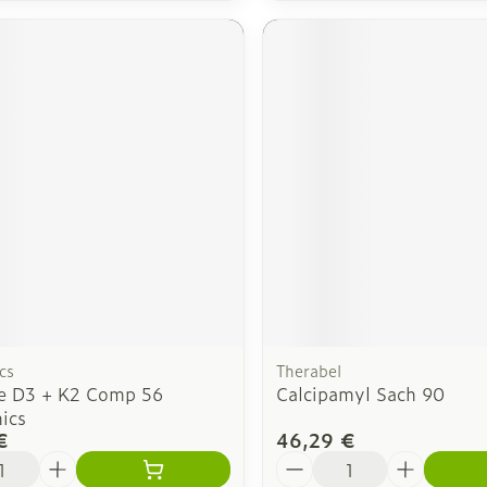
cs
Therabel
e D3 + K2 Comp 56
Calcipamyl Sach 90
ics
€
46,29 €
é
Quantité