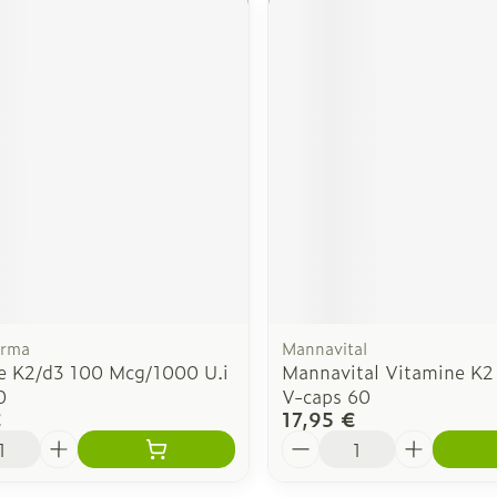
arma
Mannavital
e K2/d3 100 Mcg/1000 U.i
Mannavital Vitamine K2
0
V-caps 60
€
17,95 €
é
Quantité