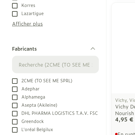
Korres
Lazartigue
Afficher plus
Fabricants
filter
2CME (TO SEE ME SPRL)
Adephar
Alphamega
Vichy, Vi
Asepta (Akileine)
Vichy D
Nourish
DHL PHARMA LOGISTICS T.A.V. FSC
4,95 €
Greendock
L'oréal Belgilux
En rupt