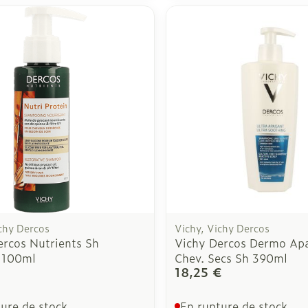
chy Dercos
Vichy, Vichy Dercos
ercos Nutrients Sh
Vichy Dercos Dermo Apa
 100ml
Chev. Secs Sh 390ml
18,25 €
ure de stock
En rupture de stock