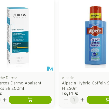
 ajuster les valeurs minimales et maximales du prix.
chy Dercos
Alpecin
ercos Dermo Apaisant
Alpecin Hybrid Coffein
ecs Sh 200ml
Fl 250ml
€
16,14 €
é
Quantité