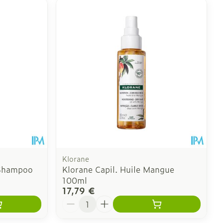
Klorane
 Shampoo
Klorane Capil. Huile Mangue
100ml
17,79 €
Quantité