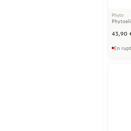
Phyto
Phytoel
43,90 
En rupt