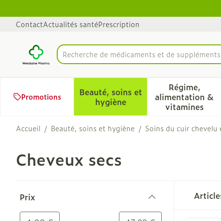
Aller au contenu
Diapositive 1 de 1
Contact
Actualités santé
Prescription
Recherche de médicaments et de suppléments.
Rechercher
Régime,
Beauté, soins et
alimentation &
Promotions
Afficher le sous-menu pour 
Afficher 
hygiène
vitamines
Accueil
/
Beauté, soins et hygiène
/
Soins du cuir chevelu
Cheveux secs
Passer à la liste des produits
Articl
Prix
filter