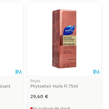
Phyto
isant
Phytoelixir Huile Fl 75ml
29,60 €
En rupture de stock