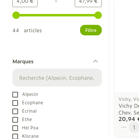
-
Valeur minimale
Valeur maximale
4,00 €
47,99 €
Utilisez les touches fléchées gauche et droite pour
44 articles
Filtre
Marques
filter
Alpecin
Vichy, Vi
Ecophane
Vichy D
Ecrinal
Chev. S
20,94 
Ethe
Quantit
Hei Poa
Klorane