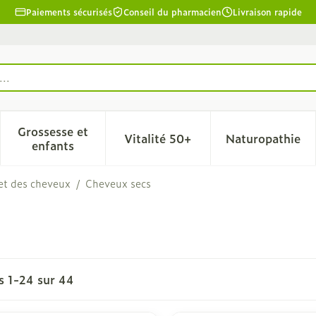
Paiements sécurisés
Conseil du pharmacien
Livraison rapide
..
Grossesse et
Vitalité 50+
Naturopathie
la catégorie Beauté, soins et hygiène
le sous-menu pour la catégorie Régime, alimentation & 
Afficher le sous-menu pour la catégorie Grosse
Afficher le sous-menu pour l
Afficher 
enfants
 et des cheveux
/
Cheveux secs
es
1
-
24
sur
44