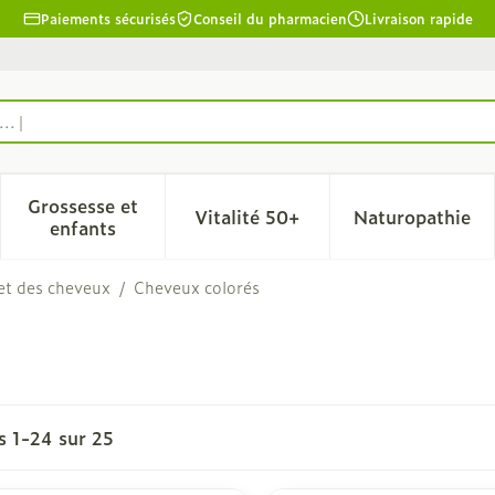
Paiements sécurisés
Conseil du pharmacien
Livraison rapide
Grossesse et
Vitalité 50+
Naturopathie
la catégorie Beauté, soins et hygiène
le sous-menu pour la catégorie Régime, alimentation & 
Afficher le sous-menu pour la catégorie Grosse
Afficher le sous-menu pour l
Afficher 
enfants
 et des cheveux
/
Cheveux colorés
es
1
-
24
sur
25