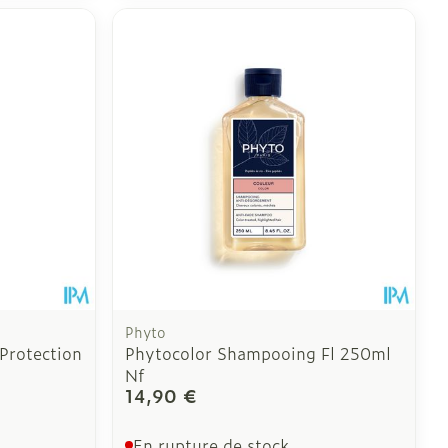
Phyto
Protection
Phytocolor Shampooing Fl 250ml
Nf
14,90 €
En rupture de stock