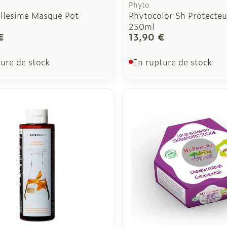
Phyto
llesime Masque Pot
Phytocolor Sh Protecteu
250ml
€
13,90 €
ure de stock
En rupture de stock