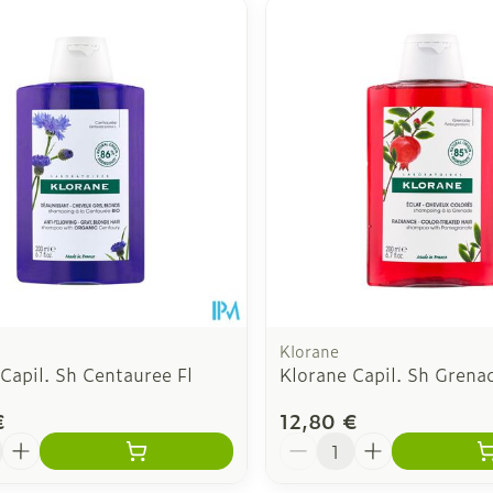
 ajuster les valeurs minimales et maximales du prix.
Klorane
Capil. Sh Centauree Fl
Klorane Capil. Sh Gren
€
12,80 €
é
Quantité