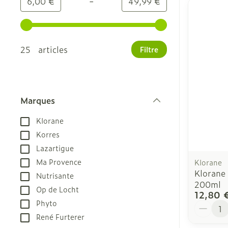
-
Valeur minimale
Valeur maximale
6,00 €
49,99 €
Utilisez les touches fléchées gauche et droite pour
25 articles
Filtre
Marques
filter
Klorane
Korres
Lazartigue
Ma Provence
Klorane
Klorane 
Nutrisante
200ml
Op de Locht
12,80 
Phyto
Quantit
René Furterer