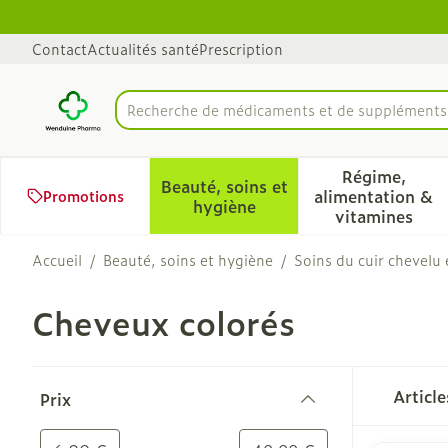
Aller au contenu
Diapositive 1 de 1
Contact
Actualités santé
Prescription
Recherche de médicaments
Rechercher
Régime,
Beauté, soins et
alimentation &
Promotions
Afficher le sous-menu pour 
Afficher 
hygiène
vitamines
Accueil
/
Beauté, soins et hygiène
/
Soins du cuir chevelu
Cheveux colorés
Passer à la liste des produits
Articl
Prix
filter