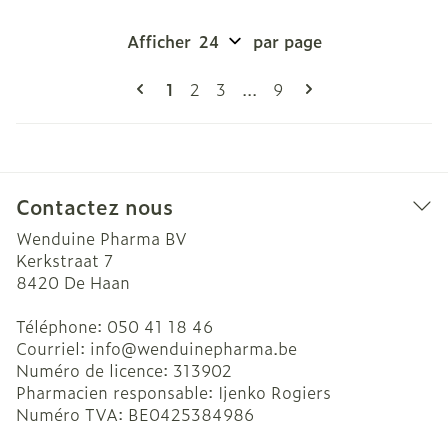
Afficher
par page
Pages
Vous lisez actuellement la page
Page
Page
Page
1
2
3
...
9
Contactez nous
Wenduine Pharma BV
Kerkstraat 7
8420
De Haan
Téléphone:
050 41 18 46
Courriel:
info@
wenduinepharma.be
Numéro de licence:
313902
Pharmacien responsable:
Ijenko Rogiers
Numéro TVA:
BE0425384986