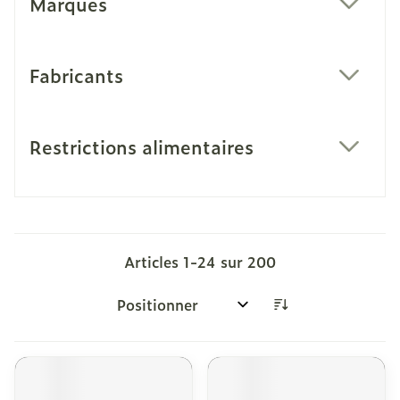
Marques
filter
Fabricants
filter
Restrictions alimentaires
filter
Articles
1
-
24
sur
200
Trier par: