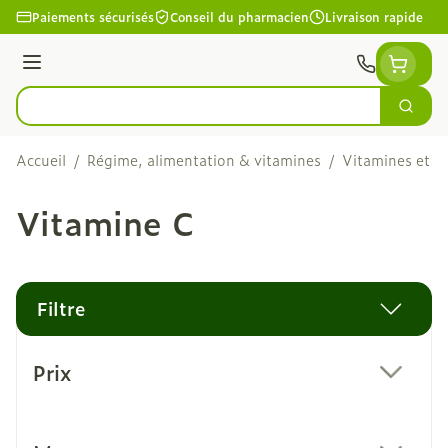
Aller au contenu
Paiements sécurisés
Conseil du pharmacien
Livraison rapide
Menu
Cherc
Rechercher
Accueil
/
Régime, alimentation & vitamines
/
Vitamines et c
Vitamine C
Filtre
Passer à la liste des produits
Prix
filter