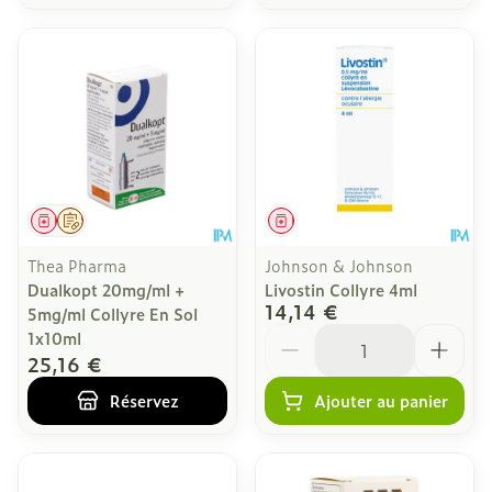
Médicament
Sur prescription
Médicament
Thea Pharma
Johnson & Johnson
Dualkopt 20mg/ml +
Livostin Collyre 4ml
14,14 €
5mg/ml Collyre En Sol
Quantité
1x10ml
25,16 €
Réservez
Ajouter au panier