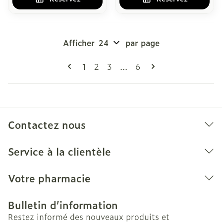
Afficher
par page
Pages
Vous lisez actuellement la page
Page
Page
Page
1
2
3
...
6
Contactez nous
Service à la clientèle
Votre pharmacie
Bulletin d’information
Restez informé des nouveaux produits et