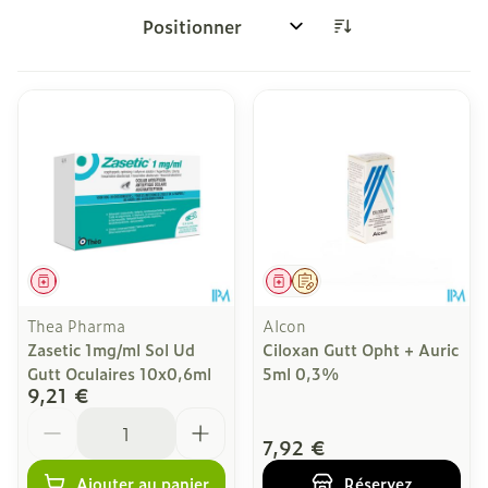
Trier par:
Médicament
Médicament
Sur prescription
Thea Pharma
Alcon
Zasetic 1mg/ml Sol Ud
Ciloxan Gutt Opht + Auric
Gutt Oculaires 10x0,6ml
5ml 0,3%
9,21 €
Quantité
7,92 €
Ajouter au panier
Réservez