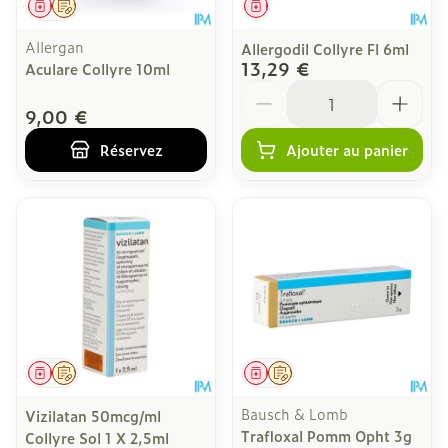
Médicament
Sur prescription
Médicament
Allergan
Allergodil Collyre Fl 6ml
13,29 €
Aculare Collyre 10ml
Quantité
9,00 €
Réservez
Ajouter au panier
Médicament
Sur prescription
Médicament
Sur prescription
Bausch & Lomb
Vizilatan 50mcg/ml
Trafloxal Pomm Opht 3g
Collyre Sol 1 X 2,5ml