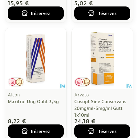
15,95 €
5,02 €
Réservez
Réservez
Médicament
Sur prescription
Médicament
Sur prescription
Alcon
Arvato
Maxitrol Ung Opht 3,5g
Cosopt Sine Conservans
20mg/ml-5mg/ml Gutt
1x10ml
8,22 €
24,18 €
Réservez
Réservez