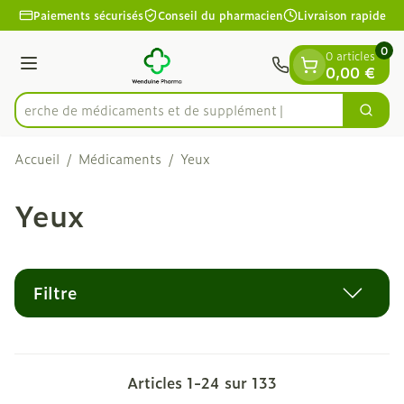
Diapositive 1 de 1
Aller au contenu
Paiements sécurisés
Conseil du pharmacien
Livraison rapide
0
0 articles
Menu
0,00 €
Recherche de médicament
Cherc
Rechercher
Accueil
/
Médicaments
/
Yeux
Yeux
Filtre
Articles
1
-
24
sur
133