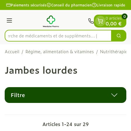
Diapositive 1 de 1
Aller au contenu
Paiements sécurisés
Conseil du pharmacien
Livraison rapide
0
0 articles
Menu
0,00 €
Recherche de médicaments e
Cherc
Rechercher
Accueil
/
Régime, alimentation & vitamines
/
Nutrithérapie e
Jambes lourdes
Filtre
Articles
1
-
24
sur
29