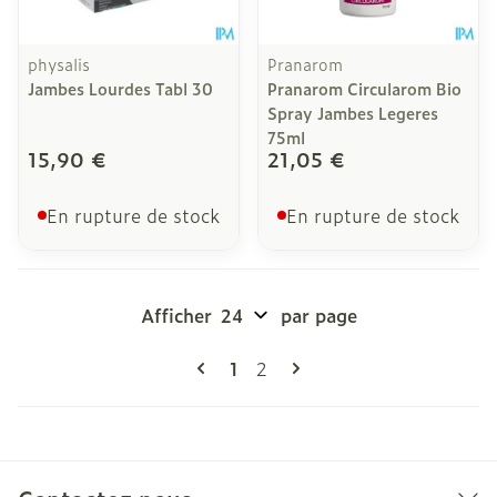
physalis
Pranarom
Jambes Lourdes Tabl 30
Pranarom Circularom Bio
Spray Jambes Legeres
75ml
15,90 €
21,05 €
En rupture de stock
En rupture de stock
Afficher
par page
Pages
Vous lisez actuellement la pag
Page
1
2