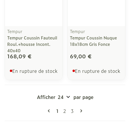
Tempur
Tempur
Tempur Coussin Fauteuil
Tempur Coussin Nuque
Roul.+housse Incont.
18x18cm Gris Fonce
40x40
168,09 €
69,00 €
En rupture de stock
En rupture de stock
Afficher
par page
Pages
Vous lisez actuellement la page
Page
Page
1
2
3