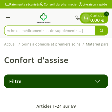
Diapositive 1 de 1
Aller au contenu
Paiements sécurisés
Conseil du pharmacien
Livraison rapide
0
0 articles
Menu
0,00 €
Recherche de médicaments et de
Cherc
Rechercher
Accueil
/
Soins à domicile et premiers soins
/
Matériel param
Confort d'assise
Filtre
Articles
1
-
24
sur
69