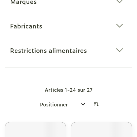
Marques
filter
Fabricants
filter
Restrictions alimentaires
filter
Articles
1
-
24
sur
27
Trier par: