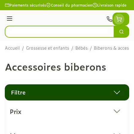
Aller au contenu
Paiements sécurisés
Conseil du pharmacien
Livraison rapide
Menu
Cherc
Rechercher
Accueil
/
Grossesse et enfants
/
Bébés
/
Biberons & accesso
Accessoires biberons
Filtre
Passer à la liste des produits
Prix
filter