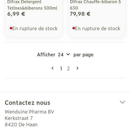
Difrax Detergent
Difrax Chauffe-bibaron S
Tetines&biberons 500ml
630
6,99 €
79,98 €
En rupture de stock
En rupture de stock
Afficher
par page
Pages
Vous lisez actuellement la pag
Page
1
2
Contactez nous
Wenduine Pharma BV
Kerkstraat 7
8420
De Haan