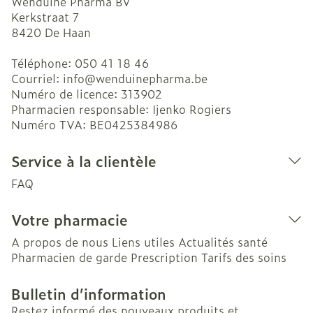
Wenduine Pharma BV
Kerkstraat 7
8420
De Haan
Téléphone:
050 41 18 46
Courriel:
info@
wenduinepharma.be
Numéro de licence:
313902
Pharmacien responsable:
Ijenko Rogiers
Numéro TVA:
BE0425384986
Service à la clientèle
FAQ
Votre pharmacie
A propos de nous
Liens utiles
Actualités santé
Pharmacien de garde
Prescription
Tarifs des soins
Bulletin d’information
Restez informé des nouveaux produits et