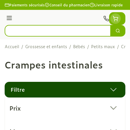
Aller au contenu
Paiements sécurisés
Conseil du pharmacien
Livraison rapide
Menu
Cherc
Rechercher
Accueil
/
Grossesse et enfants
/
Bébés
/
Petits maux
/
Cram
Crampes intestinales
Filtre
Passer à la liste des produits
Prix
filter