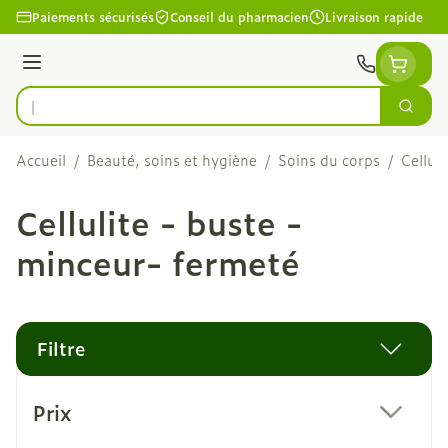
Aller au contenu
Paiements sécurisés
Conseil du pharmacien
Livraison rapide
Menu
Cherc
Rechercher
Accueil
/
Beauté, soins et hygiène
/
Soins du corps
/
Cellul
Cellulite - buste -
minceur- fermeté
Filtre
Passer à la liste des produits
Prix
filter