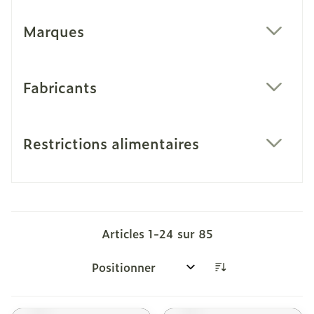
Marques
filter
Fabricants
filter
Restrictions alimentaires
filter
Articles
1
-
24
sur
85
Trier par: