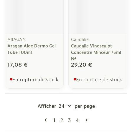
ARAGAN
Caudalie
Aragan Aloe Dermo Gel
Caudalie Vinosculpt
Tube 100ml
Concentre Minceur 75ml
Nf
17,08 €
29,20 €
En rupture de stock
En rupture de stock
Afficher
par page
Pages
Vous lisez actuellement la page
Page
Page
Page
1
2
3
4