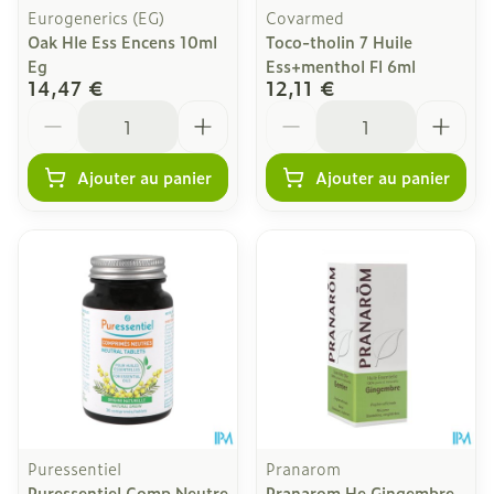
Eurogenerics (EG)
Covarmed
Oak Hle Ess Encens 10ml
Toco-tholin 7 Huile
Eg
Ess+menthol Fl 6ml
14,47 €
12,11 €
Quantité
Quantité
Ajouter au panier
Ajouter au panier
Puressentiel
Pranarom
Puressentiel Comp Neutre
Pranarom He Gingembre