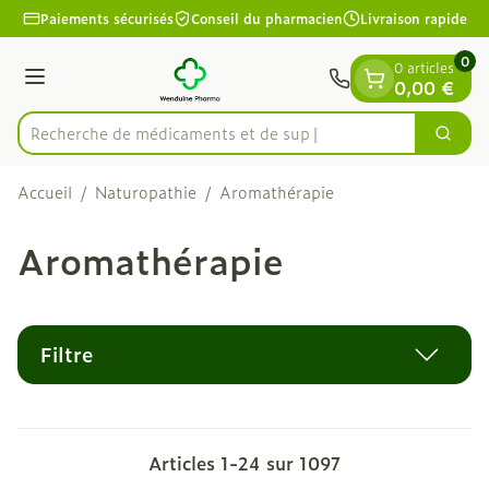
Diapositive 1 de 1
Aller au contenu
Paiements sécurisés
Conseil du pharmacien
Livraison rapide
0
0 articles
Menu
0,00 €
Recherche de m
Cherc
Rechercher
Accueil
/
Naturopathie
/
Aromathérapie
Aromathérapie
Filtre
Articles
1
-
24
sur
1097