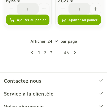
6,95 €
21,27 €
Quantité
Quantité
Ajouter au panier
Ajouter au panier
Afficher
par page
Pages
Vous lisez actuellement la page
Page
Page
Page
1
2
3
...
46
Contactez nous
Service à la clientèle
Votre pharmacie