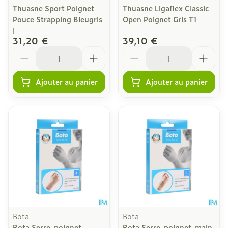
Thuasne Sport Poignet
Thuasne Ligaflex Classic
Pouce Strapping Bleugris
Open Poignet Gris T1
l
31,20 €
39,10 €
Quantité
Quantité
Ajouter au panier
Ajouter au panier
Bota
Bota
Bota Serre-poignet-
Bota Serre-poignet-main