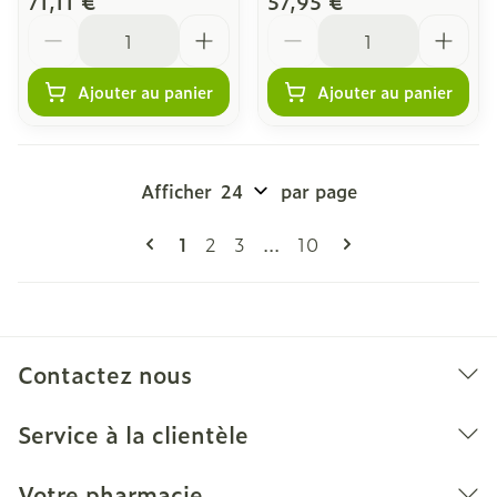
71,11 €
57,95 €
Quantité
Quantité
Ajouter au panier
Ajouter au panier
Afficher
par page
Pages
Vous lisez actuellement la page
Page
Page
Page
1
2
3
...
10
Contactez nous
Service à la clientèle
Votre pharmacie