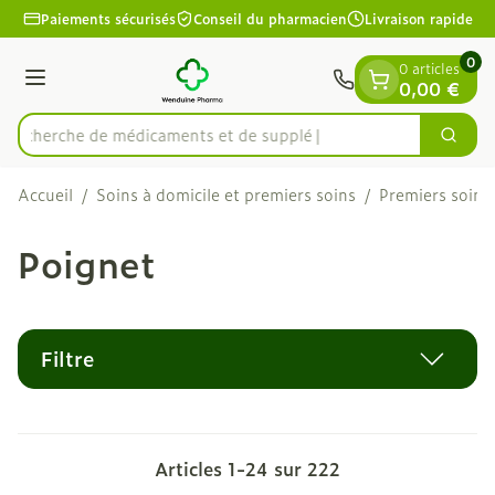
Diapositive 1 de 1
Aller au contenu
Paiements sécurisés
Conseil du pharmacien
Livraison rapide
0
0 articles
Menu
0,00 €
Recherche de méd
Cherc
Rechercher
Accueil
/
Soins à domicile et premiers soins
/
Premiers soins
Poignet
Filtre
Articles
1
-
24
sur
222