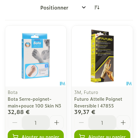
Trier par:
Bota
3M, Futuro
Bota Serre-poignet-
Futuro Attelle Poignet
main+pouce 100 Skin N3
Reversible l 47855
32,88 €
39,37 €
Quantité
Quantité
Ajouter au panier
Ajouter au panier