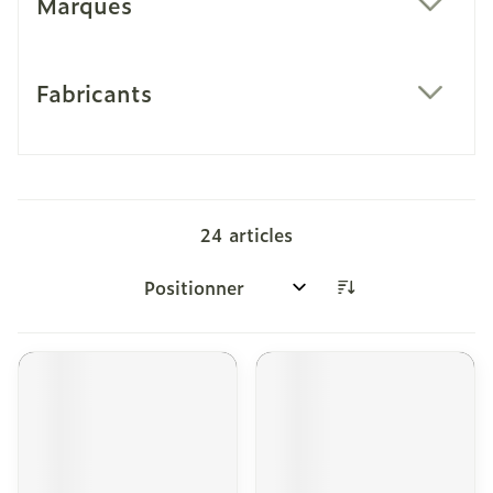
Marques
filter
Fabricants
filter
24
articles
Trier par: