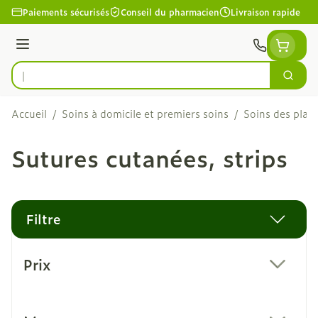
Aller au contenu
Paiements sécurisés
Conseil du pharmacien
Livraison rapide
Menu
Cherc
Rechercher
Accueil
/
Soins à domicile et premiers soins
/
Soins des plaie
Sutures cutanées, strips
Filtre
Passer à la liste des produits
Prix
filter