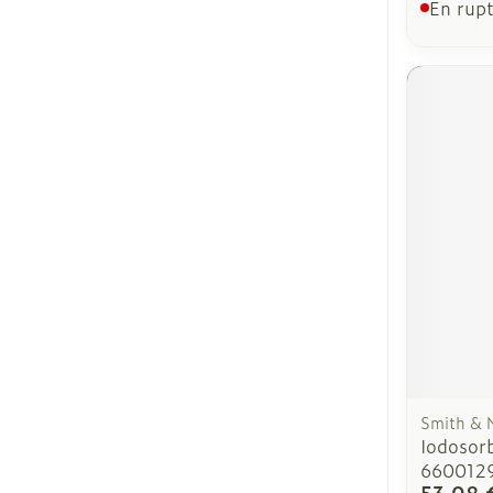
En rupt
Smith &
Iodosor
660012
53,08 