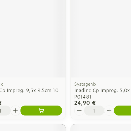
ix
Systagenix
 Cp Impreg. 9,5x 9,5cm 10
Inadine Cp Impreg. 5,0x
P01481
€
24,90 €
é
Quantité