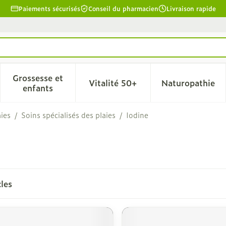
Paiements sécurisés
Conseil du pharmacien
Livraison rapide
Grossesse et
Vitalité 50+
Naturopathie
la catégorie Beauté, soins et hygiène
le sous-menu pour la catégorie Régime, alimentation & 
Afficher le sous-menu pour la catégorie Grosse
Afficher le sous-menu pour l
Afficher 
enfants
aies
/
Soins spécialisés des plaies
/
Iodine
cles