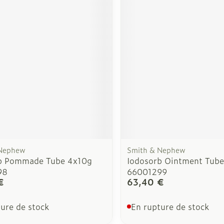
 Nephew
Smith & Nephew
b Pommade Tube 4x10g
Iodosorb Ointment Tub
98
66001299
€
63,40 €
ure de stock
En rupture de stock