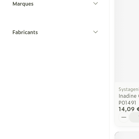
Marques
filter
Fabricants
filter
Systagen
Inadine
P01491
14,09 
Quantit