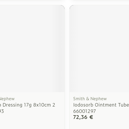
 Nephew
Smith & Nephew
b Dressing 17g 8x10cm 2
Iodosorb Ointment Tub
93
66001297
€
72,36 €