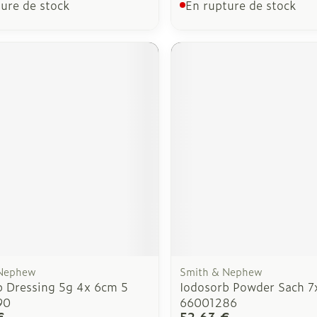
ure de stock
En rupture de stock
 Nephew
Smith & Nephew
b Dressing 5g 4x 6cm 5
Iodosorb Powder Sach 7
90
66001286
€
52,63 €