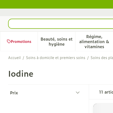
Aller au contenu
Rechercher
Régime,
Beauté, soins et
alimentation &
Promotions
Afficher le sous-menu pour 
Afficher 
hygiène
vitamines
Accueil
/
Soins à domicile et premiers soins
/
Soins des pl
Iodine
Passer à la liste des produits
11
arti
Prix
filter