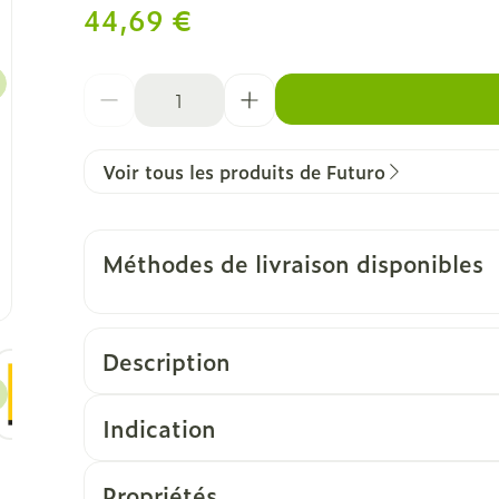
44,69 €
Quantité
Voir tous les produits de Futuro
Méthodes de livraison disponibles
Description
ge
larger image
View larger image
View larger image
View larger image
Indication
Propriétés