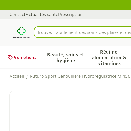
Aller au contenu
Diapositive 1 de 1
Contact
Actualités santé
Prescription
Trouvez rapidement des soins des plaies et d
Rechercher
Régime,
Beauté, soins et
alimentation &
Promotions
Afficher le sous-menu pour 
Afficher 
hygiène
vitamines
Accueil
/
Futuro Sport Genouillere Hydroregulatrice M 45
Futuro Sport Genouillere