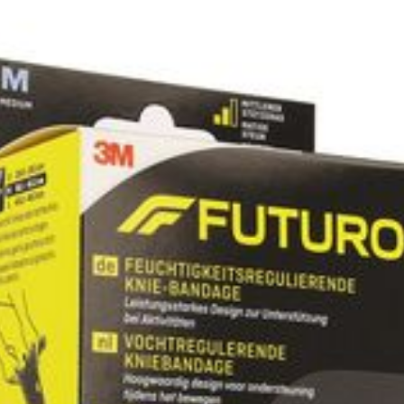
Longueur
228 mm
Profondeur
55 mm
Quantité Du
1
Paquet
Préservation
Température ambiante 