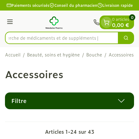
Diapositive 1 de 1
Aller au contenu
Paiements sécurisés
Conseil du pharmacien
Livraison rapide
0
0 articles
Menu
0,00 €
Recherche de médicaments
Cherc
Rechercher
Accueil
/
Beauté, soins et hygiène
/
Bouche
/
Accessoires
Accessoires
Filtre
Articles
1
-
24
sur
43