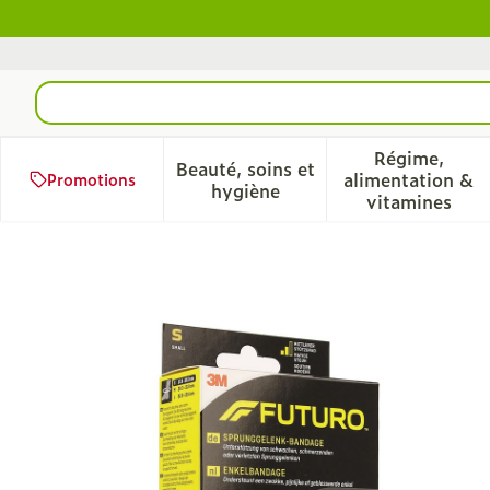
Aller au contenu
Rechercher
Régime,
Beauté, soins et
alimentation &
Promotions
Afficher le sous-menu pour 
Afficher 
hygiène
vitamines
Futuro Chevillere Chair S