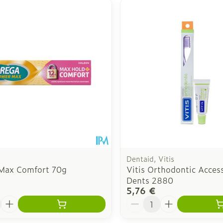
 ajuster les valeurs minimales et maximales du prix.
Dentaid, Vitis
Max Comfort 70g
Vitis Orthodontic Acces
Dents 2880
5,76 €
é
Quantité