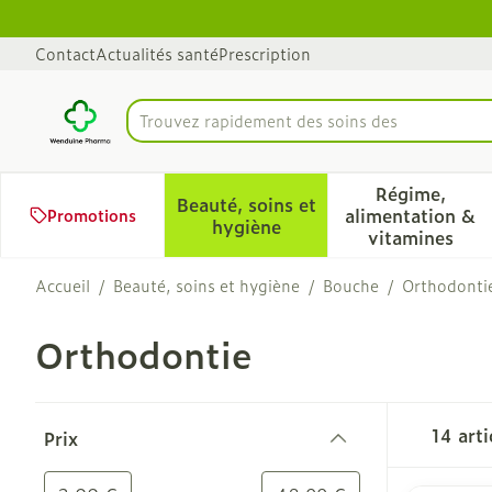
Aller au contenu
Diapositive 1 de 1
Contact
Actualités santé
Prescription
Trou
Rechercher
Régime,
Beauté, soins et
alimentation &
Promotions
Afficher le sous-menu pour 
Afficher 
hygiène
vitamines
Accueil
/
Beauté, soins et hygiène
/
Bouche
/
Orthodonti
Orthodontie
Passer à la liste des produits
14
arti
Prix
filter