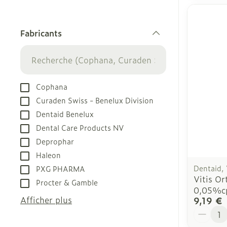
Fabricants
filter
Cophana
Curaden Swiss - Benelux Division
Dentaid Benelux
Dental Care Products NV
Deprophar
Haleon
Dentaid, 
PXG PHARMA
Vitis O
Procter & Gamble
0,05%c
Afficher plus
9,19 €
Quantit