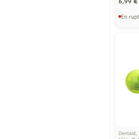
6,99 €
En rupt
Dentaid, 