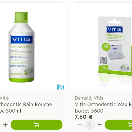
Vitis
Dentaid, Vitis
rthodontic Bain Bouche
Vitis Orthodontic Wax Bl
pc 500ml
Boites 3600
7,60 €
é
Quantité