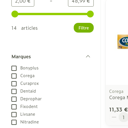
-
Valeur minimale
Valeur maximale
2,00 €
48,99 €
Utilisez les touches fléchées gauche et droite pour
14 articles
Filtre
Marques
filter
Bonyplus
Corega
Curaprox
Dentaid
Corega
Corega 
Deprophar
Fixodent
11,33 €
Livsane
Quantit
Nitradine