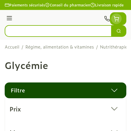
Aller au contenu
Paiements sécurisés
Conseil du pharmacien
Livraison rapide
Menu
Cherc
Rechercher
Accueil
/
Régime, alimentation & vitamines
/
Nutrithérapie e
Glycémie
Filtre
Passer à la liste des produits
Prix
filter