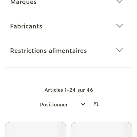
Marques
filter
Fabricants
filter
Restrictions alimentaires
filter
Articles
1
-
24
sur
46
Trier par: