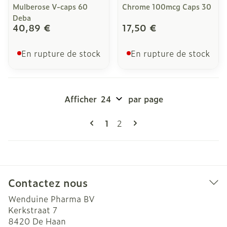
Mulberose V-caps 60
Chrome 100mcg Caps 30
Deba
40,89 €
17,50 €
En rupture de stock
En rupture de stock
Afficher
par page
Pages
Vous lisez actuellement la pag
Page
1
2
Contactez nous
Wenduine Pharma BV
Kerkstraat 7
8420
De Haan