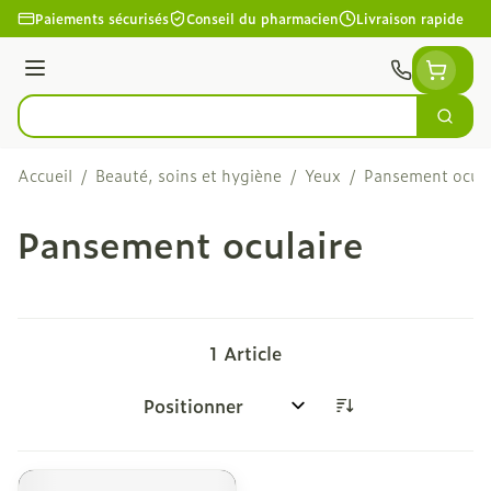
Aller au contenu
Paiements sécurisés
Conseil du pharmacien
Livraison rapide
Menu
Cherc
Rechercher
Accueil
/
Beauté, soins et hygiène
/
Yeux
/
Pansement ocula
Pansement oculaire
1
Article
Trier par: