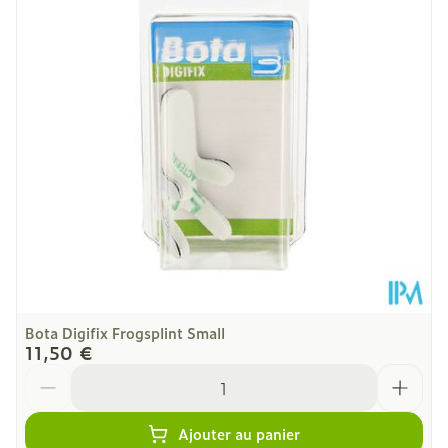
Quantité Du
Stuk
Paquet
Température ambiante (15°C -
Préservation
25°C)
Bota Digifix Frogsplint Small
11,50 €
Quantité
Ajouter au panier