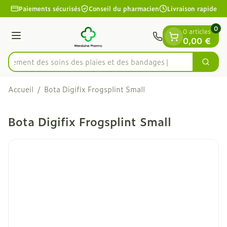
Diapositive 1 de 1
Aller au contenu
Paiements sécurisés
Conseil du pharmacien
Livraison rapide
0
0 articles
Menu
0,00 €
apidement des soins des plaies et des bandages
Cherc
Rechercher
Accueil
/
Bota Digifix Frogsplint Small
Bota Digifix Frogsplint Small