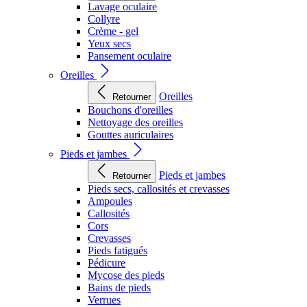
Lavage oculaire
Collyre
Crème - gel
Yeux secs
Pansement oculaire
Oreilles
Oreilles
Retourner
Bouchons d'oreilles
Nettoyage des oreilles
Gouttes auriculaires
Pieds et jambes
Pieds et jambes
Retourner
Pieds secs, callosités et crevasses
Ampoules
Callosités
Cors
Crevasses
Pieds fatigués
Pédicure
Mycose des pieds
Bains de pieds
Verrues