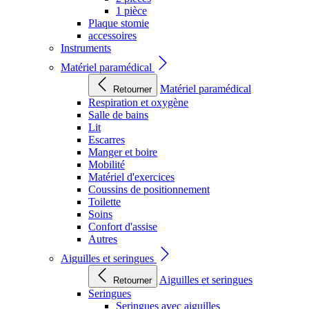
1 pièce
Plaque stomie
accessoires
Instruments
Matériel paramédical
Matériel paramédical
Retourner
Respiration et oxygène
Salle de bains
Lit
Escarres
Manger et boire
Mobilité
Matériel d'exercices
Coussins de positionnement
Toilette
Soins
Confort d'assise
Autres
Aiguilles et seringues
Aiguilles et seringues
Retourner
Seringues
Seringues avec aiguilles