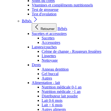
Soins du corps
Vitamines et compléments nutritionnels
Test de grossesse
Test d'ovulation
Bébés
Bébés
Retourner
Sucettes et accessoires
Sucettes
Accessoires
Langes/couches
Crème de change - Rougeurs fessières
Lingettes
Nettoyage
Dents
Anneau dentition
Gel buccal
Autres
Alimentation - lait
Nutrition médicale 0-1 an
Nutrition médicale >1 an
Distributeur lait poudre
Lait 0-6 mois
Lait > 6 mois
Autres aliments