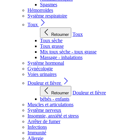
Spasmes
Hémorroïdes
Système respiratoire
Toux
Toux
Retourner
Toux sèche
Toux grasse
Mix toux sèche - toux grasse
Massage - inhalations
Système hormonal
Gynécologie
Voies urinaires
Douleur et fièvre
Douleur et fièvre
Retourner
bébés - enfants
Muscles et articulations
Système nerveux
Insomnie, anxiété et stress
Arrêter de fumer
Infections
Immunité
Allergie