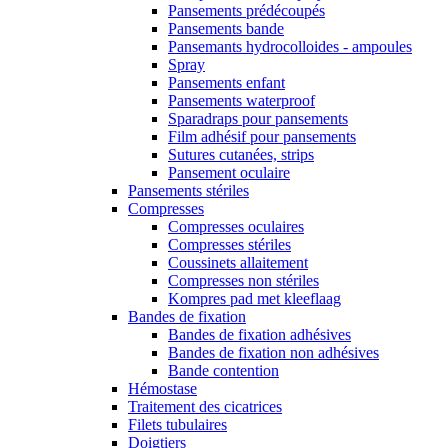
Pansements prédécoupés
Pansements bande
Pansemants hydrocolloides - ampoules
Spray
Pansements enfant
Pansements waterproof
Sparadraps pour pansements
Film adhésif pour pansements
Sutures cutanées, strips
Pansement oculaire
Pansements stériles
Compresses
Compresses oculaires
Compresses stériles
Coussinets allaitement
Compresses non stériles
Kompres pad met kleeflaag
Bandes de fixation
Bandes de fixation adhésives
Bandes de fixation non adhésives
Bande contention
Hémostase
Traitement des cicatrices
Filets tubulaires
Doigtiers