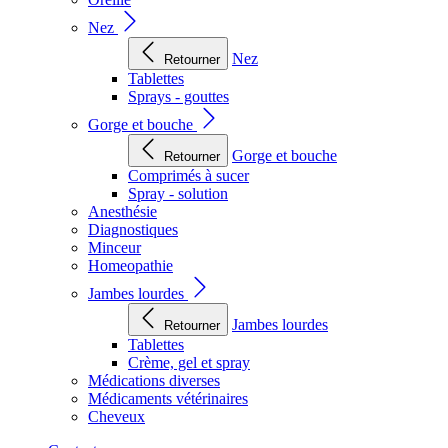
Nez
Nez
Retourner
Tablettes
Sprays - gouttes
Gorge et bouche
Gorge et bouche
Retourner
Comprimés à sucer
Spray - solution
Anesthésie
Diagnostiques
Minceur
Homeopathie
Jambes lourdes
Jambes lourdes
Retourner
Tablettes
Crème, gel et spray
Médications diverses
Médicaments vétérinaires
Cheveux