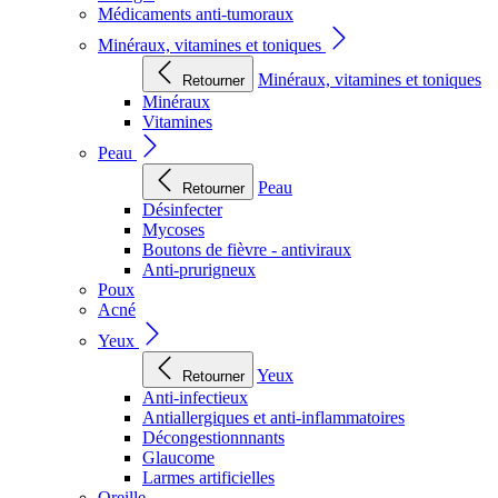
Médicaments anti-tumoraux
Minéraux, vitamines et toniques
Minéraux, vitamines et toniques
Retourner
Minéraux
Vitamines
Peau
Peau
Retourner
Désinfecter
Mycoses
Boutons de fièvre - antiviraux
Anti-prurigneux
Poux
Acné
Yeux
Yeux
Retourner
Anti-infectieux
Antiallergiques et anti-inflammatoires
Décongestionnnants
Glaucome
Larmes artificielles
Oreille