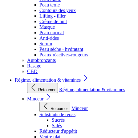
Peau terne
Contours des yeux
Lifting - filler
Crème de nuit
Masque
Peau normal
Anti-rides
Serum
Peau sèche - hydratant
Peaux réactives-rougeurs
Autobronzants
Rasage
CBD
Régime, alimentation & vitamines
Régime, alimentation & vitamines
Retourner
Minceur
Minceur
Retourner
Substituts de repas
Sucrés
Salés
Réducteur d'appétit
Ventre plat