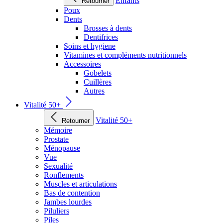
Enfants
Retourner
Poux
Dents
Brosses à dents
Dentifrices
Soins et hygiene
Vitamines et compléments nutritionnels
Accessoires
Gobelets
Cuillères
Autres
Vitalité 50+
Vitalité 50+
Retourner
Mémoire
Prostate
Ménopause
Vue
Sexualité
Ronflements
Muscles et articulations
Bas de contention
Jambes lourdes
Piluliers
Piles