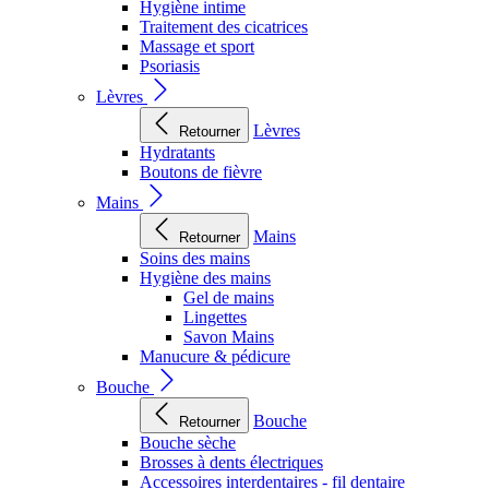
Hygiène intime
Traitement des cicatrices
Massage et sport
Psoriasis
Lèvres
Lèvres
Retourner
Hydratants
Boutons de fièvre
Mains
Mains
Retourner
Soins des mains
Hygiène des mains
Gel de mains
Lingettes
Savon Mains
Manucure & pédicure
Bouche
Bouche
Retourner
Bouche sèche
Brosses à dents électriques
Accessoires interdentaires - fil dentaire