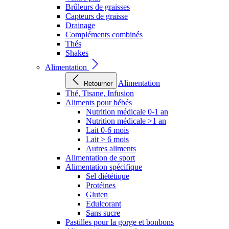
Brûleurs de graisses
Capteurs de graisse
Drainage
Compléments combinés
Thés
Shakes
Alimentation
Alimentation
Retourner
Thé, Tisane, Infusion
Aliments pour bébés
Nutrition médicale 0-1 an
Nutrition médicale >1 an
Lait 0-6 mois
Lait > 6 mois
Autres aliments
Alimentation de sport
Alimentation spécifique
Sel diététique
Protéines
Gluten
Edulcorant
Sans sucre
Pastilles pour la gorge et bonbons