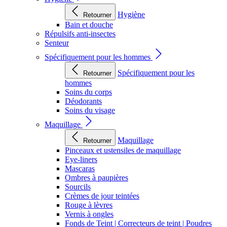
Hygiène
Retourner
Bain et douche
Répulsifs anti-insectes
Senteur
Spécifiquement pour les hommes
Spécifiquement pour les
Retourner
hommes
Soins du corps
Déodorants
Soins du visage
Maquillage
Maquillage
Retourner
Pinceaux et ustensiles de maquillage
Eye-liners
Mascaras
Ombres à paupières
Sourcils
Crèmes de jour teintées
Rouge à lèvres
Vernis à ongles
Fonds de Teint | Correcteurs de teint | Poudres