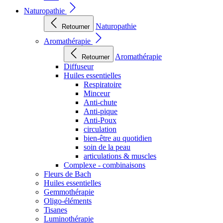
Naturopathie
Naturopathie
Retourner
Aromathérapie
Aromathérapie
Retourner
Diffuseur
Huiles essentielles
Respiratoire
Minceur
Anti-chute
Anti-pique
Anti-Poux
circulation
bien-être au quotidien
soin de la peau
articulations & muscles
Complexe - combinaisons
Fleurs de Bach
Huiles essentielles
Gemmothérapie
Oligo-éléments
Tisanes
Luminothérapie