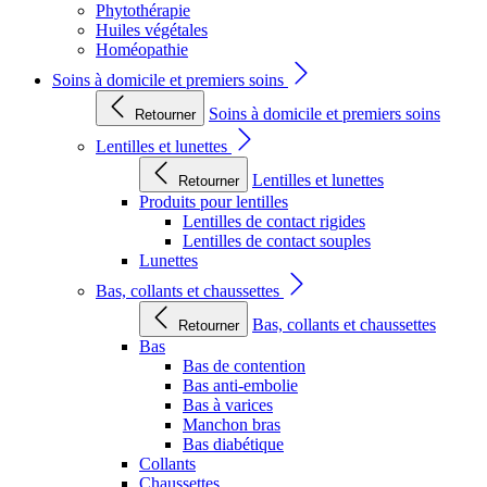
Phytothérapie
Huiles végétales
Homéopathie
Soins à domicile et premiers soins
Soins à domicile et premiers soins
Retourner
Lentilles et lunettes
Lentilles et lunettes
Retourner
Produits pour lentilles
Lentilles de contact rigides
Lentilles de contact souples
Lunettes
Bas, collants et chaussettes
Bas, collants et chaussettes
Retourner
Bas
Bas de contention
Bas anti-embolie
Bas à varices
Manchon bras
Bas diabétique
Collants
Chaussettes