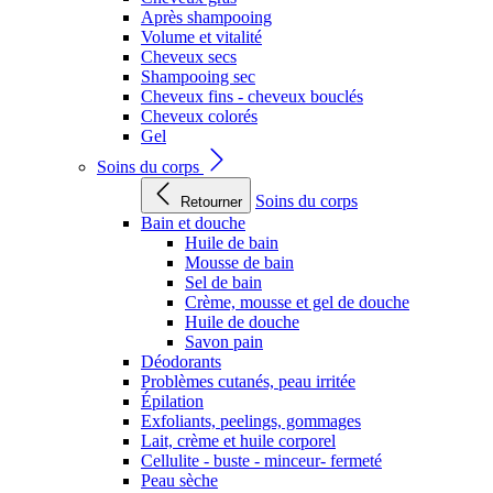
Après shampooing
Volume et vitalité
Cheveux secs
Shampooing sec
Cheveux fins - cheveux bouclés
Cheveux colorés
Gel
Soins du corps
Soins du corps
Retourner
Bain et douche
Huile de bain
Mousse de bain
Sel de bain
Crème, mousse et gel de douche
Huile de douche
Savon pain
Déodorants
Problèmes cutanés, peau irritée
Épilation
Exfoliants, peelings, gommages
Lait, crème et huile corporel
Cellulite - buste - minceur- fermeté
Peau sèche