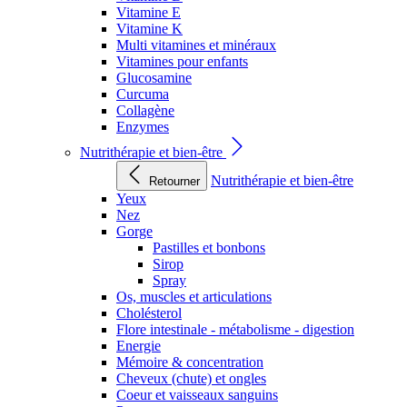
Vitamine E
Vitamine K
Multi vitamines et minéraux
Vitamines pour enfants
Glucosamine
Curcuma
Collagène
Enzymes
Nutrithérapie et bien-être
Nutrithérapie et bien-être
Retourner
Yeux
Nez
Gorge
Pastilles et bonbons
Sirop
Spray
Os, muscles et articulations
Cholésterol
Flore intestinale - métabolisme - digestion
Energie
Mémoire & concentration
Cheveux (chute) et ongles
Coeur et vaisseaux sanguins