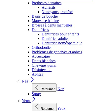
Prothèses dentaires
Adhésifs
Nettoyants prothèse
Bains de bouche
Mauvaise haleine
Brosses à dents manuelles
Dentifrices
Dentifrices pour enfants
Dentifrice adultes
Dentifrice homéopathique
Orthodontie
Problèmes de gencives et aphtes
Accessoires
Dents blanches
Chewing-gums
Désinfection
Aphtes
Nez
Nez
Retourner
Spray
Yeux
Yeux
Retourner