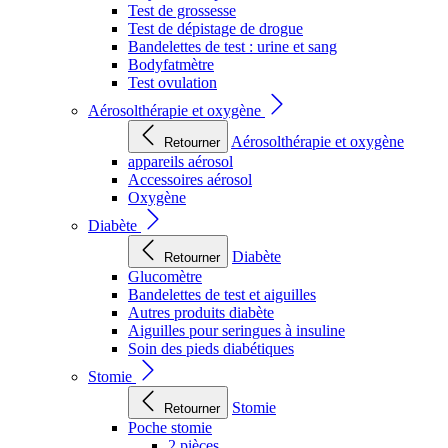
Test de grossesse
Test de dépistage de drogue
Bandelettes de test : urine et sang
Bodyfatmètre
Test ovulation
Aérosolthérapie et oxygène
Aérosolthérapie et oxygène
Retourner
appareils aérosol
Accessoires aérosol
Oxygène
Diabète
Diabète
Retourner
Glucomètre
Bandelettes de test et aiguilles
Autres produits diabète
Aiguilles pour seringues à insuline
Soin des pieds diabétiques
Stomie
Stomie
Retourner
Poche stomie
2 pièces