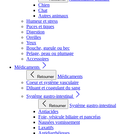
Chien
Chat
Autres animaux
Humeur et stress
Puces et tiques
Digestion
Oreilles
Yeux
Bouche, gueule ou bec
Pelage, peau ou plumage
Accessoires
Médicaments
Médicaments
Retourner
Coeur et système vasculaire
Diluant et coagulant du sang
Système gastro-intestinal
Système gastro-intestinal
Retourner
Antiacides
Foie, vésicule biliaire et pancréas
Nausées vomissement
Laxatifs
Antidiarrhéiques