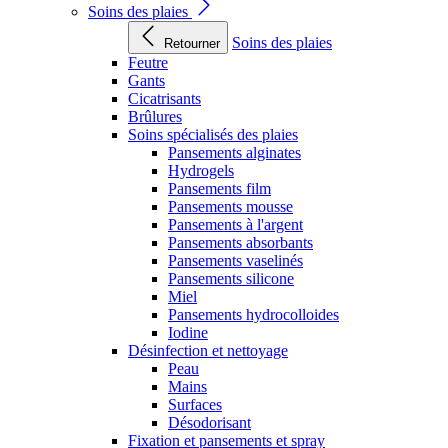
Soins des plaies
Soins des plaies
Retourner
Feutre
Gants
Cicatrisants
Brûlures
Soins spécialisés des plaies
Pansements alginates
Hydrogels
Pansements film
Pansements mousse
Pansements à l'argent
Pansements absorbants
Pansements vaselinés
Pansements silicone
Miel
Pansements hydrocolloides
Iodine
Désinfection et nettoyage
Peau
Mains
Surfaces
Désodorisant
Fixation et pansements et spray