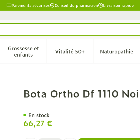
Paiements sécurisés
Conseil du pharmacien
Livraison rapide
Grossesse et
Vitalité 50+
Naturopathie
la catégorie Beauté, soins et hygiène
le sous-menu pour la catégorie Régime, alimentation & 
Afficher le sous-menu pour la catégorie Grosse
Afficher le sous-menu pour l
Afficher 
enfants
 Zwart N5
Bota Ortho Df 1110 Noi
En stock
66,27 €