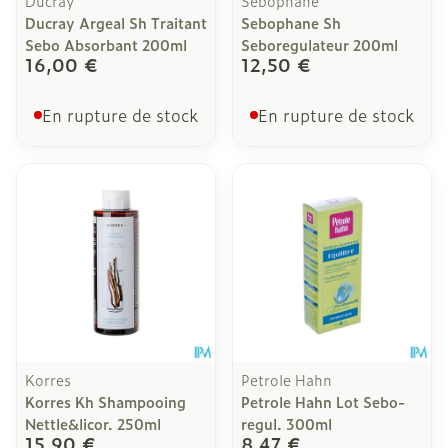
Ducray
Sebophane
Ducray Argeal Sh Traitant
Sebophane Sh
Sebo Absorbant 200ml
Seboregulateur 200ml
16,00 €
12,50 €
En rupture de stock
En rupture de stock
Korres
Petrole Hahn
Korres Kh Shampooing
Petrole Hahn Lot Sebo-
Nettle&licor. 250ml
regul. 300ml
15,90 €
8,47 €