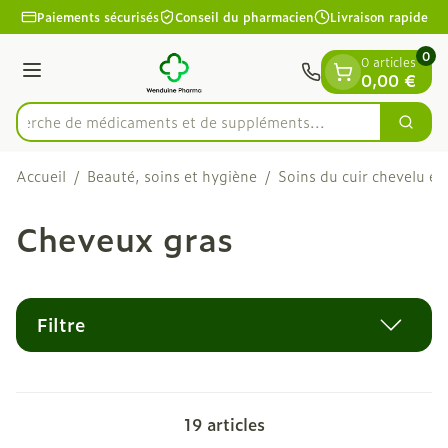
Diapositive 1 de 1
Aller au contenu
Paiements sécurisés
Conseil du pharmacien
Livraison rapide
0
0 articles
Menu
0,00 €
Recherche de médicaments et de supplément
Cherc
Rechercher
Accueil
/
Beauté, soins et hygiène
/
Soins du cuir chevelu et
Cheveux gras
Filtre
19
articles