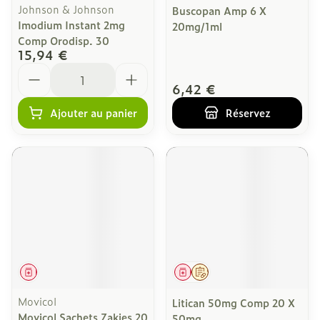
Johnson & Johnson
Buscopan Amp 6 X
Imodium Instant 2mg
20mg/1ml
Comp Orodisp. 30
15,94 €
Quantité
6,42 €
Ajouter au panier
Réservez
Médicament
Médicament
Sur prescription
Movicol
Litican 50mg Comp 20 X
Movicol Sachets Zakjes 20
50mg