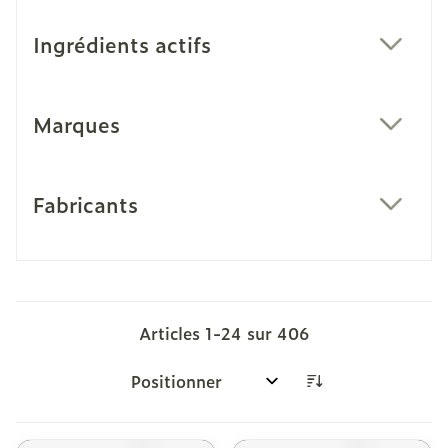
Ingrédients actifs
filter
Marques
filter
Fabricants
filter
Articles
1
-
24
sur
406
Trier par: