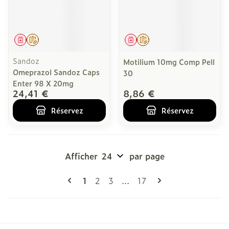
Médicament
Sur prescription
Médicament
Sur prescription
Sandoz
Motilium 10mg Comp Pell
Omeprazol Sandoz Caps
30
Enter 98 X 20mg
24,41 €
8,86 €
Réservez
Réservez
Afficher
par page
Pages
Vous lisez actuellement la page
Page
Page
Page
1
2
3
...
17