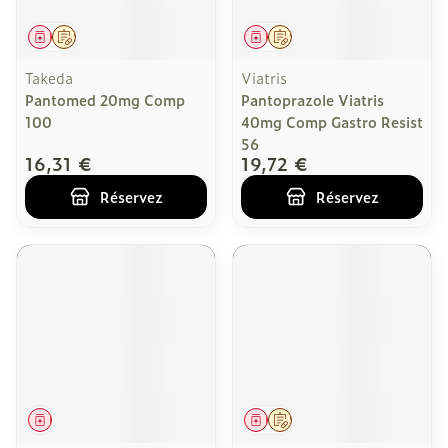
Médicament
Sur prescription
Médicament
Sur prescription
Takeda
Viatris
Pantomed 20mg Comp
Pantoprazole Viatris
100
40mg Comp Gastro Resist
56
16,31 €
19,72 €
Réservez
Réservez
Médicament
Médicament
Sur prescription