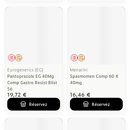
Médicament
Sur prescription
Médicament
Sur prescription
Eurogenerics (EG)
Menarini
Pantoprazole EG 40Mg
Spasmomen Comp 60 X
Comp Gastro Resist Blist
40mg
56
19,72 €
16,46 €
Réservez
Réservez