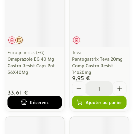
Médicament
Sur prescription
Médicament
Eurogenerics (EG)
Teva
Omeprazole EG 40 Mg
Pantogastrix Teva 20mg
Gastro Resist Caps Pot
Comp Gastro Resist
56X40Mg
14x20mg
9,95 €
Quantité
33,61 €
Réservez
Ajouter au panier