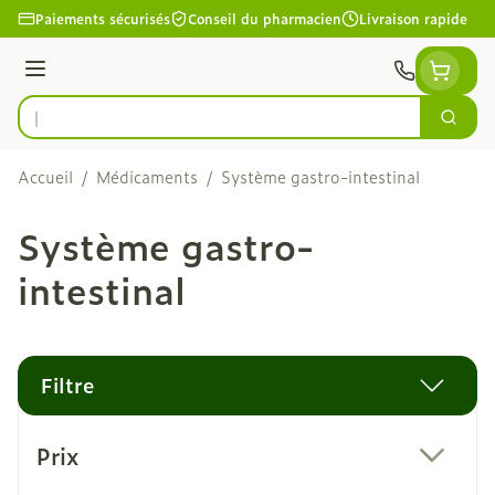
Aller au contenu
Paiements sécurisés
Conseil du pharmacien
Livraison rapide
Menu
Cherc
Rechercher
Accueil
/
Médicaments
/
Système gastro-intestinal
Système gastro-
intestinal
Filtre
Passer à la liste des produits
Prix
filter