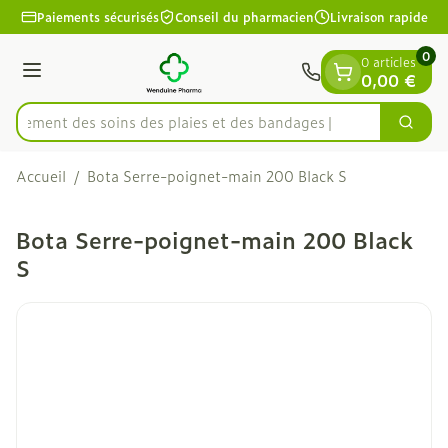
Diapositive 1 de 1
Aller au contenu
Paiements sécurisés
Conseil du pharmacien
Livraison rapide
0
0 articles
Menu
0,00 €
apidement des soins des plaies et des bandages
Cherc
Rechercher
Accueil
/
Bota Serre-poignet-main 200 Black S
Bota Serre-poignet-main 200 Black
S