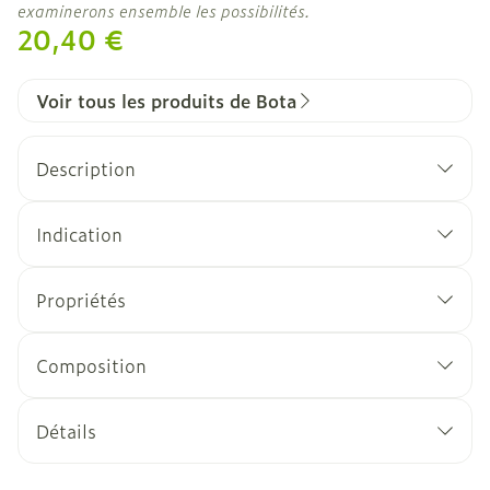
examinerons ensemble les possibilités.
20,40 €
Voir tous les produits de Bota
Description
Indication
Propriétés
Tissu élastique fort
Simple ou double velcro
Composition
Détails
CNK
2226553