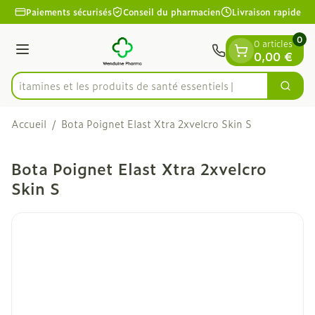
Diapositive 1 de 1
Aller au contenu
Paiements sécurisés
Conseil du pharmacien
Livraison rapide
0
0 articles
Menu
0,00 €
es vitamines et les produits de santé essentiels
Cherc
Rechercher
Accueil
/
Bota Poignet Elast Xtra 2xvelcro Skin S
Bota Poignet Elast Xtra 2xvelcro
Skin S