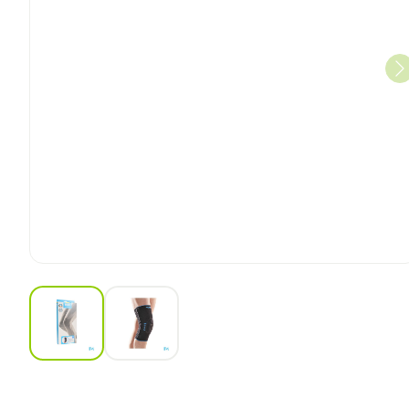
View larger image
View larger image