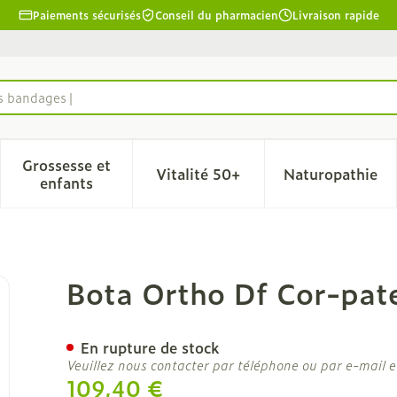
Paiements sécurisés
Conseil du pharmacien
Livraison rapide
es bandages
Grossesse et
Vitalité 50+
Naturopathie
la catégorie Beauté, soins et hygiène
le sous-menu pour la catégorie Régime, alimentation & 
Afficher le sous-menu pour la catégorie Grosse
Afficher le sous-menu pour l
Afficher 
enfants
Noir 3201 T5
Bota Ortho Df Cor-pate
En rupture de stock
Veuillez nous contacter par téléphone ou par e-mail e
109,40 €