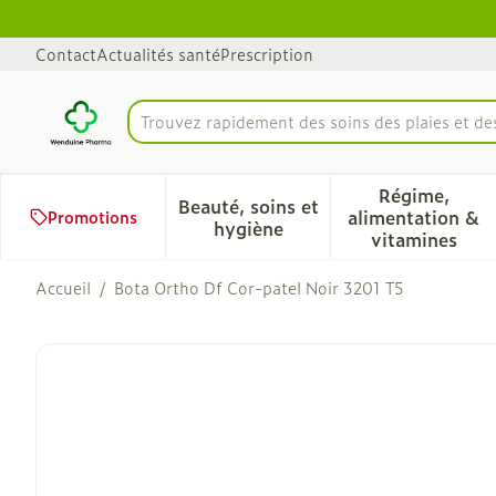
Aller au contenu
Diapositive 1 de 1
Contact
Actualités santé
Prescription
Trouvez rapidement des soins des plaies et d
Rechercher
Régime,
Beauté, soins et
alimentation &
Promotions
Afficher le sous-menu pour 
Afficher 
hygiène
vitamines
Accueil
/
Bota Ortho Df Cor-patel Noir 3201 T5
Bota Ortho Df Cor-patel 