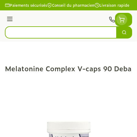
Aller au contenu
Paiements sécurisés
Conseil du pharmacien
Livraison rapide
Menu
Cherc
Rechercher
Melatonine Complex V-caps 90 Deba