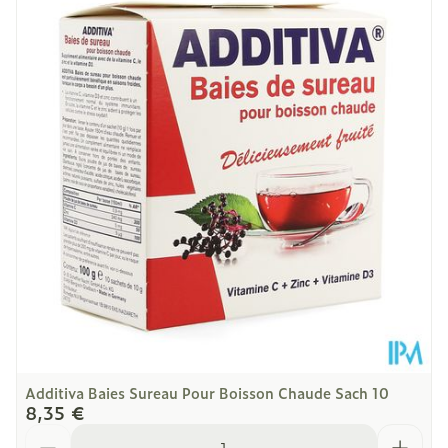
Longueur
54 mm
Profondeur
75 mm
Quantité Du
100
Paquet
Sans allergènes, Végétalien,
Restrictions
Alimentaires
Végétarien
Température ambiante (15°C -
Préservation
25°C)
Additiva Baies Sureau Pour Boisson Chaude Sach 10
8,35 €
Quantité