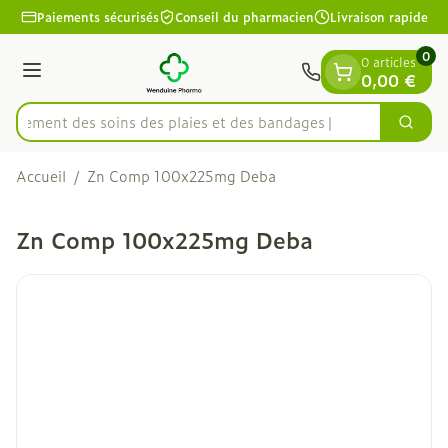
Diapositive 1 de 1
Aller au contenu
Paiements sécurisés
Conseil du pharmacien
Livraison rapide
0
0 articles
Menu
0,00 €
apidement des soins des plaies et des bandages
Cherc
Rechercher
Accueil
/
Zn Comp 100x225mg Deba
Zn Comp 100x225mg Deba