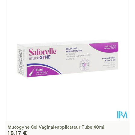
Longueur
147 mm
Profondeur
38 mm
Quantité Du
40
Paquet
Température ambiante (15°C -
Préservation
25°C)
Mucogyne Gel Vaginal+applicateur Tube 40ml
18,17 €