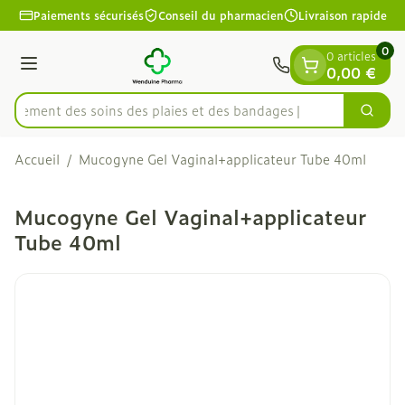
Diapositive 1 de 1
Aller au contenu
Paiements sécurisés
Conseil du pharmacien
Livraison rapide
0
0 articles
Menu
0,00 €
apidement des soins des plaies et des bandages
Cherc
Rechercher
Accueil
/
Mucogyne Gel Vaginal+applicateur Tube 40ml
Mucogyne Gel Vaginal+applicateur
Tube 40ml