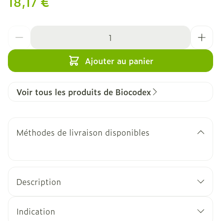
18,17 €
Quantité
Ajouter au panier
Voir tous les produits de Biocodex
Méthodes de livraison disponibles
Description
Mucogyne est un Gel intime non hormonal à
base d'acide hyaluronique indiqué pour toutes
Indication
les femmes pour hydrater, cicatriser et lubrifier