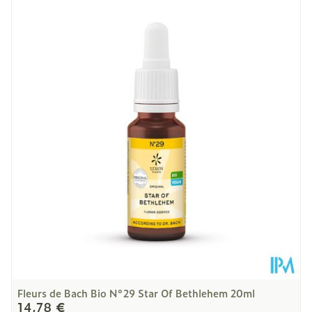
Longueur
30 mm
Profondeur
95 mm
Quantité Du
1 stuk
Paquet
Restrictions
Bio
Alimentaires
Température ambiante (15°C -
Préservation
25°C)
Fleurs de Bach Bio N°29 Star Of Bethlehem 20ml
14,78 €