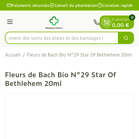
Diapositive 1 de 1
Aller au contenu
Paiements sécurisés
Conseil du pharmacien
Livraison rapide
0
0 articles
Menu
0,00 €
apidement des soins des plaies et des bandages
Cherc
Rechercher
Accueil
/
Fleurs de Bach Bio N°29 Star Of Bethlehem 20ml
Fleurs de Bach Bio N°29 Star Of
Bethlehem 20ml