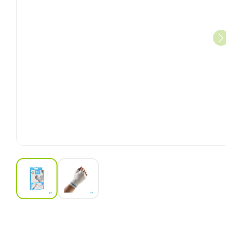
View larger image
View larger image