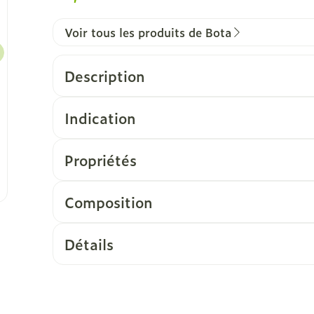
Voir tous les produits de Bota
Description
Indication
Propriétés
Forme en mitaine, permettant de libérer les 
Tricot élastique très fort
Composition
Avec couture
Détails
CNK
1043355
Fabricants
Bota