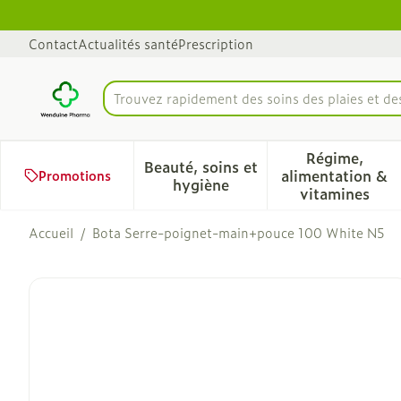
Aller au contenu
Diapositive 1 de 1
Contact
Actualités santé
Prescription
Trouvez rapidement des soins des plaies et d
Rechercher
Régime,
Beauté, soins et
alimentation &
Promotions
Afficher le sous-menu pour 
Afficher 
hygiène
vitamines
Accueil
/
Bota Serre-poignet-main+pouce 100 White N5
Bota Serre-poignet-main