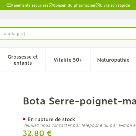
Paiements sécurisés
Conseil du pharmacien
Livraison rapide
es bandages
Grossesse et
Vitalité 50+
Naturopathie
la catégorie Beauté, soins et hygiène
le sous-menu pour la catégorie Régime, alimentation & 
Afficher le sous-menu pour la catégorie Grosse
Afficher le sous-menu pour l
Afficher 
enfants
+pouce 100 White N5
Bota Serre-poignet-m
En rupture de stock
Veuillez nous contacter par téléphone ou par e-mail e
32,80 €