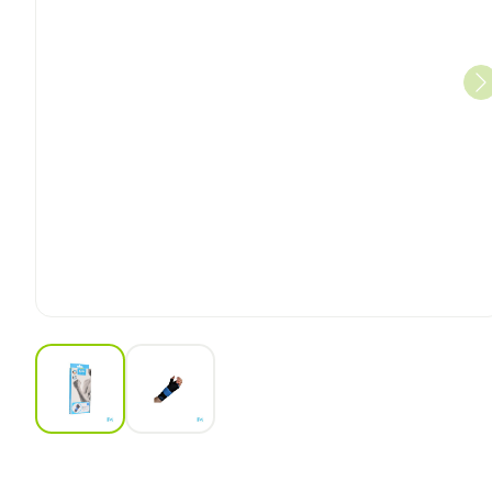
View larger image
View larger image