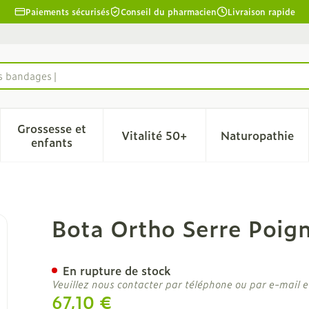
Paiements sécurisés
Conseil du pharmacien
Livraison rapide
es bandages
Grossesse et
Vitalité 50+
Naturopathie
la catégorie Beauté, soins et hygiène
le sous-menu pour la catégorie Régime, alimentation & 
Afficher le sous-menu pour la catégorie Grosse
Afficher le sous-menu pour l
Afficher 
enfants
 Main 501 Noir N1
Bota Ortho Serre Poig
En rupture de stock
Veuillez nous contacter par téléphone ou par e-mail e
67,10 €