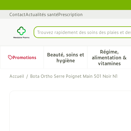
Aller au contenu
Diapositive 1 de 1
Contact
Actualités santé
Prescription
Trouvez rapidement des soins des plaies et d
Rechercher
Régime,
Beauté, soins et
alimentation &
Promotions
Afficher le sous-menu pour 
Afficher 
hygiène
vitamines
Accueil
/
Bota Ortho Serre Poignet Main 501 Noir N1
Bota Ortho Serre Poignet