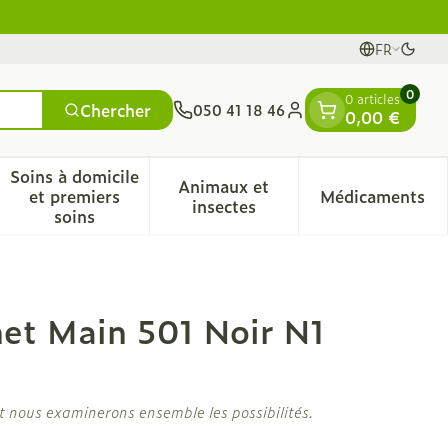
FR
Passe
Langues
0
0 articles
Chercher
050 41 18 46
0,00 €
Menu client
Soins à domicile
Animaux et
et premiers
Médicaments
vitamines
sse et enfants
a catégorie Vitalité 50+
le sous-menu pour la catégorie Naturopathie
Afficher le sous-menu pour la catégorie Soins 
Afficher le sous-menu pour 
Afficher 
insectes
soins
net Main 501 Noir N1
t nous examinerons ensemble les possibilités.