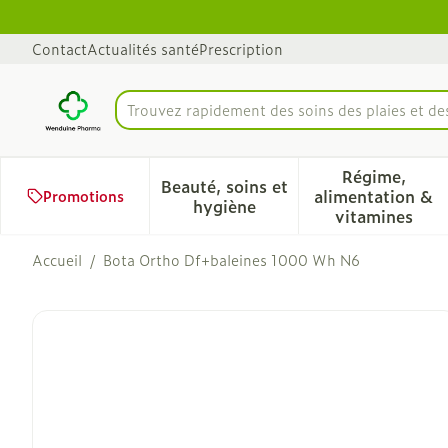
Aller au contenu
Diapositive 1 de 1
Contact
Actualités santé
Prescription
Trouvez rapidement des soins des plaie
Rechercher
Régime,
Beauté, soins et
alimentation &
Promotions
Afficher le sous-menu pour 
Afficher 
hygiène
vitamines
Accueil
/
Bota Ortho Df+baleines 1000 Wh N6
Bota Ortho Df+baleines 