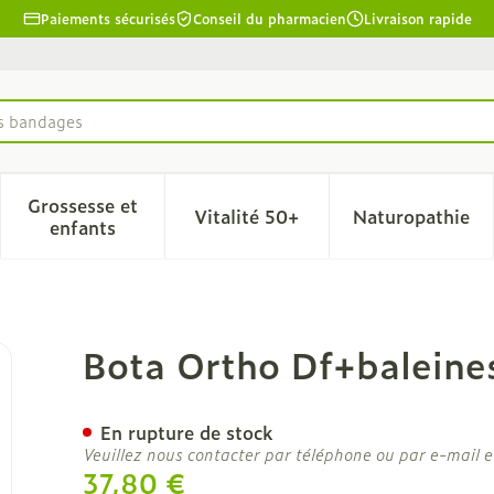
Paiements sécurisés
Conseil du pharmacien
Livraison rapide
Grossesse et
Vitalité 50+
Naturopathie
la catégorie Beauté, soins et hygiène
le sous-menu pour la catégorie Régime, alimentation & 
Afficher le sous-menu pour la catégorie Grosse
Afficher le sous-menu pour l
Afficher 
enfants
1000 Wh N6
Bota Ortho Df+balein
En rupture de stock
Veuillez nous contacter par téléphone ou par e-mail e
37,80 €