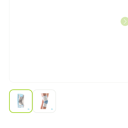
View larger image
View larger image