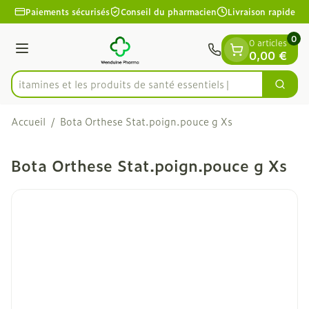
Diapositive 1 de 1
Aller au contenu
Paiements sécurisés
Conseil du pharmacien
Livraison rapide
0
0 articles
Menu
0,00 €
es vitamines et les produits de santé essentiels
Cherc
Rechercher
Accueil
/
Bota Orthese Stat.poign.pouce g Xs
Bota Orthese Stat.poign.pouce g Xs