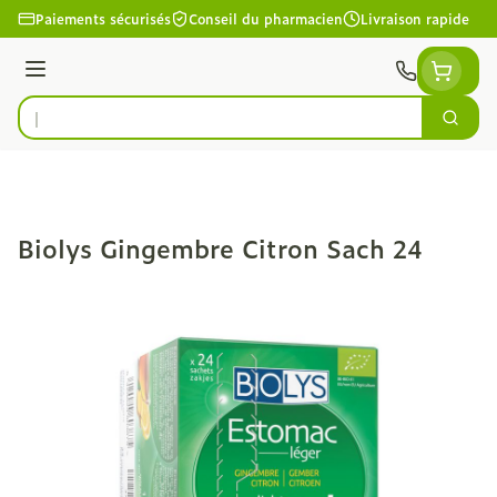
Aller au contenu
Paiements sécurisés
Conseil du pharmacien
Livraison rapide
Menu
Cherc
Rechercher
Biolys Gingembre Citron Sach 24