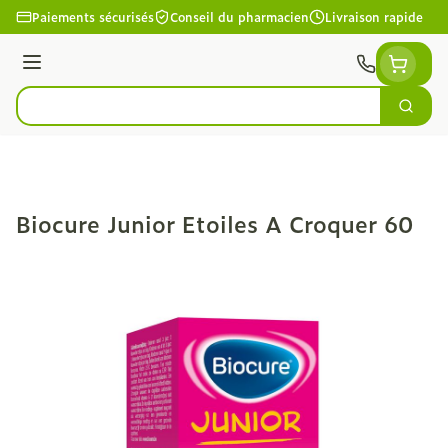
Aller au contenu
Paiements sécurisés
Conseil du pharmacien
Livraison rapide
Menu
Cherc
Rechercher
Biocure Junior Etoiles A Croquer 60